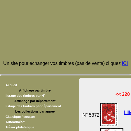
Un site pour échanger vos timbres (pas de vente) cliquez
ICI
Accueil
Affichage par timbre
<< 320
listage des timbres par N°
Affichage par département
listage des timbres par département
Les collections par année
Lil
N° 5372
Classique / courant
Autoadhésif
Trésor philatélique