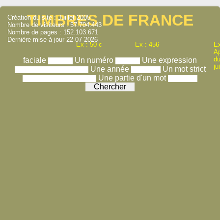
TIMBRES DE FRANCE
Création du site : Juillet 2005
Nombre de visiteurs : 57.704.443
Nombre de pages : 152.103.671
Dernière mise à jour 22-07-2026
Ex : 50 c
Ex : 456
Ex
A
du
faciale
Un numéro
Une expression
ju
Une année
Un mot strict
Une partie d'un mot