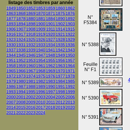
listage des timbres par année
1849
1850
1852
1853
1859
1860
1862
1863
1868
1869
1870
1871
1875
1876
N°
1877
1878
1880
1881
1884
1890
1892
F5384
1893
1894
1898
1900
1901
1902
1903
1906
1907
1908
1909
1911
1914
1915
1916
1917
1918
1919
1920
1921
1922
1923
1924
1925
1926
1927
1928
1929
N° 5388
1930
1931
1932
1933
1934
1935
1936
1937
1938
1939
1940
1941
1942
1943
1944
1945
1946
1947
1948
1949
1950
1951
1952
1953
1954
1955
1956
1957
Feuille
1958
1959
1960
1961
1962
1963
1964
N° F1
1965
1966
1967
1968
1969
1970
1971
1972
1973
1974
1975
1976
1977
1978
1979
1980
1981
1982
1983
1984
1985
N° 5389
1986
1987
1988
1989
1990
1991
1992
1993
1994
1995
1996
1997
1998
1999
2000
2001
2002
2003
2004
2005
2006
N° 5390
2007
2008
2009
2010
2011
2012
2013
2014
2015
2016
2017
2018
2019
2020
2021
2022
2023
2024
N° 5391