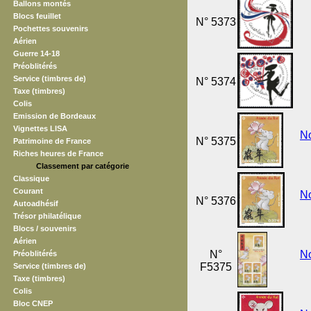
Ballons montés
Blocs feuillet
N° 5373
Pochettes souvenirs
Aérien
Guerre 14-18
Préoblitérés
Service (timbres de)
N° 5374
Taxe (timbres)
Colis
Emission de Bordeaux
Vignettes LISA
No
N° 5375
Patrimoine de France
Riches heures de France
Classement par catégorie
Classique
Courant
No
N° 5376
Autoadhésif
Trésor philatélique
Blocs / souvenirs
Aérien
N°
No
Préoblitérés
F5375
Service (timbres de)
Taxe (timbres)
Colis
Bloc CNEP