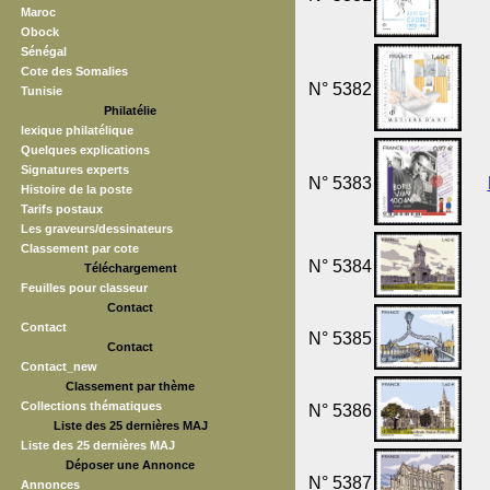
Maroc
Obock
Sénégal
Cote des Somalies
N° 5382
Tunisie
Philatélie
lexique philatélique
Quelques explications
Signatures experts
N° 5383
Histoire de la poste
Tarifs postaux
Les graveurs/dessinateurs
Classement par cote
N° 5384
Téléchargement
Feuilles pour classeur
Contact
Contact
N° 5385
Contact
Contact_new
Classement par thème
Collections thématiques
N° 5386
Liste des 25 dernières MAJ
Liste des 25 dernières MAJ
Déposer une Annonce
N° 5387
Annonces