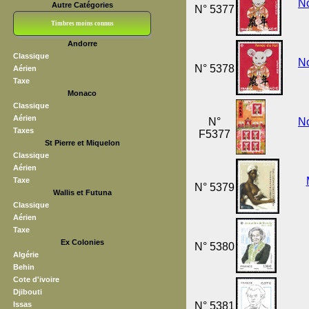
No
Autre Catégories
N° 5377
Timbres moins connus
Andorre
Bloc CNEP
L V F
Sedang
S H A E F
Grève (vignettes)
Franchise
Classique
No
N° 5378
Aérien
Taxe
Monaco
Classique
Aérien
N°
No
Taxes
F5377
St Pierre et Miquelon
Classique
Aérien
Taxe
N° 5379
Wallis et Futuna
Classique
Aérien
Taxe
Ex Colonies
N° 5380
Algérie
Behin
Cote d'ivoire
Djibouti
Issas
N° 5381