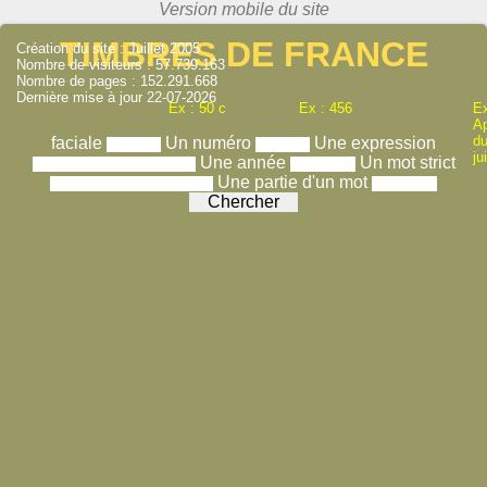
TIMBRES DE FRANCE
Création du site : Juillet 2005
Nombre de visiteurs : 57.739.163
Nombre de pages : 152.291.668
Dernière mise à jour 22-07-2026
Ex : 50 c
Ex : 456
Ex
A
du
faciale
Un numéro
Une expression
ju
Une année
Un mot strict
Une partie d'un mot