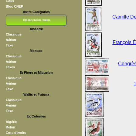
Colis
Bloc CNEP
Autre Catégories
Camille De
Timbres moins connus
Andorre
Bloc CNEP
L V F
Sedang
S H A E F
Grève (vignettes)
Franchise
Classique
Aérien
François É
Taxe
Monaco
Classique
Aérien
Congrès 
Taxes
St Pierre et Miquelon
Classique
1
Aérien
Taxe
Wallis et Futuna
Classique
Aérien
Taxe
Ex Colonies
Algérie
Behin
Cote d'ivoire