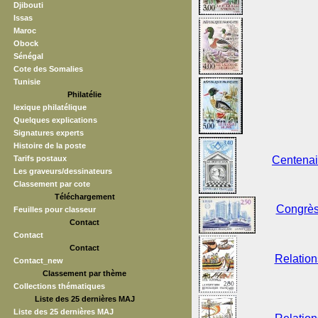
Djibouti
Issas
Maroc
Obock
Sénégal
Cote des Somalies
Tunisie
Philatélie
lexique philatélique
Quelques explications
Signatures experts
Histoire de la poste
Tarifs postaux
Centenai
Les graveurs/dessinateurs
Classement par cote
Téléchargement
Congrès 
Feuilles pour classeur
Contact
Contact
Contact
Relation
Contact_new
Classement par thème
Collections thématiques
Liste des 25 dernières MAJ
Liste des 25 dernières MAJ