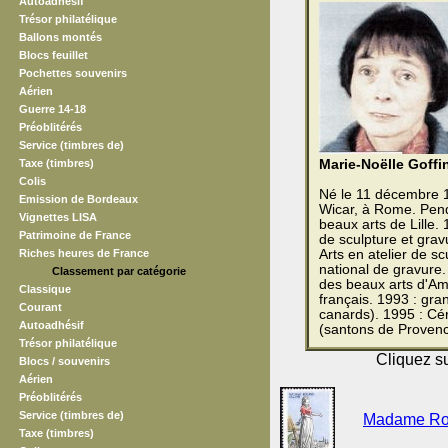
Autoadhésif
Trésor philatélique
Ballons montés
Blocs feuillet
Pochettes souvenirs
Aérien
Guerre 14-18
Préoblitérés
Service (timbres de)
Taxe (timbres)
Marie-Noëlle Goffi
Colis
Né le 11 décembre 
Emission de Bordeaux
Wicar, à Rome. Pend
Vignettes LISA
beaux arts de Lille.
Patrimoine de France
de sculpture et gra
Riches heures de France
Arts en atelier de s
national de gravure.
Classement par catégorie
des beaux arts d'Am
Classique
français. 1993 : gran
Courant
canards). 1995 : Cér
Autoadhésif
(santons de Provenc
Trésor philatélique
Cliquez su
Blocs / souvenirs
Aérien
Préoblitérés
Service (timbres de)
Madame Rol
Taxe (timbres)