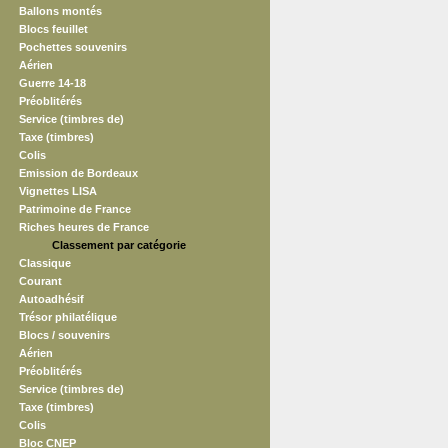
Ballons montés
Blocs feuillet
Pochettes souvenirs
Aérien
Guerre 14-18
Préoblitérés
Service (timbres de)
Taxe (timbres)
Colis
Emission de Bordeaux
Vignettes LISA
Patrimoine de France
Riches heures de France
Classement par catégorie
Classique
Courant
Autoadhésif
Trésor philatélique
Blocs / souvenirs
Aérien
Préoblitérés
Service (timbres de)
Taxe (timbres)
Colis
Bloc CNEP