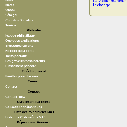
La valeur marchand
l'échange
Maroc
Obock
Sénégal
Cote des Somalies
Tunisie
Philatélie
lexique philatélique
Quelques explications
Signatures experts
Histoire de la poste
Tarifs postaux
Les graveurs/dessinateurs
Classement par cote
Téléchargement
Feuilles pour classeur
Contact
Contact
Contact
Contact_new
Classement par thème
Collections thématiques
Liste des 25 dernières MAJ
Liste des 25 dernières MAJ
Déposer une Annonce