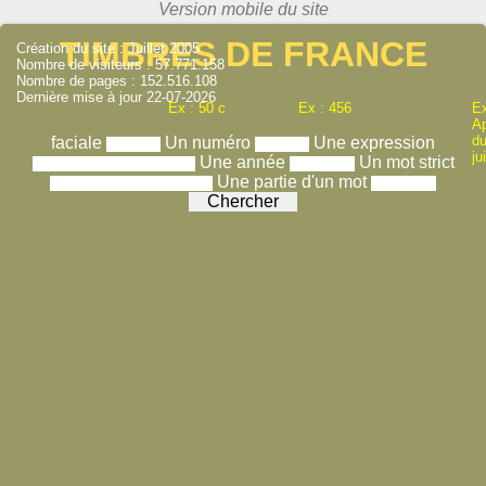
TIMBRES DE FRANCE
Création du site : Juillet 2005
Nombre de visiteurs : 57.771.158
Nombre de pages : 152.516.108
Dernière mise à jour 22-07-2026
Ex : 50 c
Ex : 456
Ex
A
du
faciale
Un numéro
Une expression
ju
Une année
Un mot strict
Une partie d'un mot