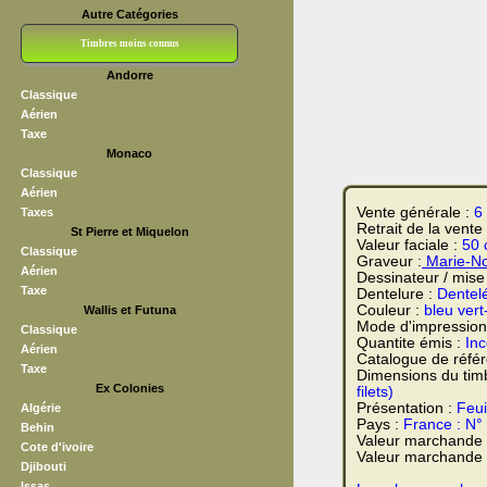
Autre Catégories
Timbres moins connus
Andorre
Bloc CNEP
L V F
Sedang
S H A E F
Grève (vignettes)
Franchise
Classique
Aérien
Taxe
Monaco
Classique
Aérien
Vente générale :
6
Taxes
Retrait de la vente
St Pierre et Miquelon
Valeur faciale :
50 
Classique
Graveur :
Marie-No
Aérien
Dessinateur / mise
Taxe
Dentelure :
Dentel
Couleur :
bleu vert
Wallis et Futuna
Mode d'impression
Classique
Quantite émis :
In
Aérien
Catalogue de réfé
Taxe
Dimensions du tim
Ex Colonies
filets)
Présentation :
Feui
Algérie
Pays :
France : N°
Behin
Valeur marchande
Cote d'ivoire
Valeur marchande t
Djibouti
Issas