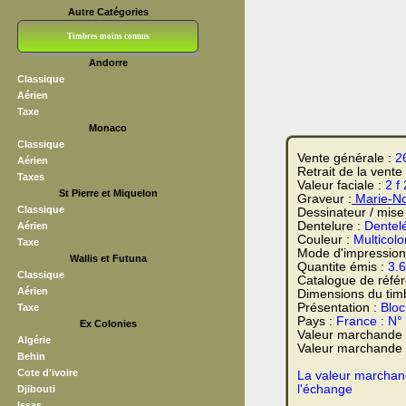
Autre Catégories
Timbres moins connus
Andorre
Bloc CNEP
L V F
Sedang
S H A E F
Grève (vignettes)
Franchise
Classique
Aérien
Taxe
Monaco
Classique
Vente générale :
2
Aérien
Retrait de la vente
Taxes
Valeur faciale :
2 f
St Pierre et Miquelon
Graveur :
Marie-No
Classique
Dessinateur / mise
Dentelure :
Dentel
Aérien
Couleur :
Multicolo
Taxe
Mode d'impression
Wallis et Futuna
Quantite émis :
3.
Classique
Catalogue de réfé
Aérien
Dimensions du tim
Présentation :
Bloc
Taxe
Pays :
France : N°
Ex Colonies
Valeur marchande
Algérie
Valeur marchande t
Behin
Cote d'ivoire
La valeur marchand
l'échange
Djibouti
Issas