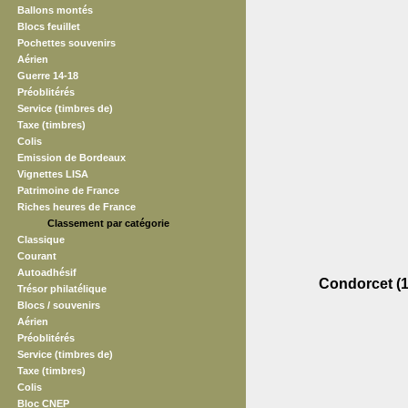
Ballons montés
Blocs feuillet
Pochettes souvenirs
Aérien
Guerre 14-18
Préoblitérés
Service (timbres de)
Taxe (timbres)
Colis
Emission de Bordeaux
Vignettes LISA
Patrimoine de France
Riches heures de France
Classement par catégorie
Classique
Courant
Autoadhésif
Condorcet (1
Trésor philatélique
Blocs / souvenirs
Aérien
Préoblitérés
Service (timbres de)
Taxe (timbres)
Colis
Bloc CNEP