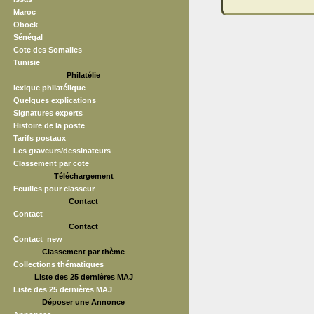
Maroc
Obock
Sénégal
Cote des Somalies
Tunisie
Philatélie
lexique philatélique
Quelques explications
Signatures experts
Histoire de la poste
Tarifs postaux
Les graveurs/dessinateurs
Classement par cote
Téléchargement
Feuilles pour classeur
Contact
Contact
Contact
Contact_new
Classement par thème
Collections thématiques
Liste des 25 dernières MAJ
Liste des 25 dernières MAJ
Déposer une Annonce