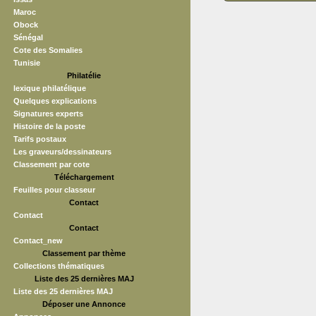
Maroc
Obock
Sénégal
Cote des Somalies
Tunisie
Philatélie
lexique philatélique
Quelques explications
Signatures experts
Histoire de la poste
Tarifs postaux
Les graveurs/dessinateurs
Classement par cote
Téléchargement
Feuilles pour classeur
Contact
Contact
Contact
Contact_new
Classement par thème
Collections thématiques
Liste des 25 dernières MAJ
Liste des 25 dernières MAJ
Déposer une Annonce