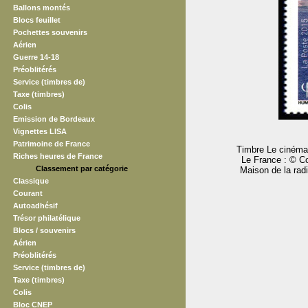
Ballons montés
Blocs feuillet
Pochettes souvenirs
Aérien
Guerre 14-18
Préoblitérés
Service (timbres de)
Taxe (timbres)
Colis
Emission de Bordeaux
Vignettes LISA
Patrimoine de France
Timbre Le cinéma 
Riches heures de France
Le France : © Co
Classement par catégorie
Maison de la rad
Classique
Courant
Autoadhésif
Trésor philatélique
Blocs / souvenirs
Aérien
Préoblitérés
Service (timbres de)
Taxe (timbres)
Colis
Bloc CNEP