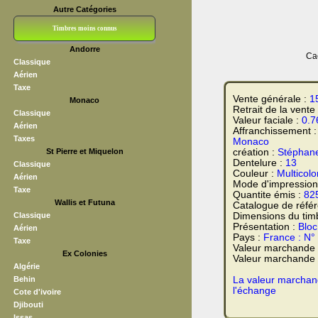
Autre Catégories
Timbres moins connus
Andorre
Bloc CNEP
L V F
Sedang
S H A E F
Grève (vignettes)
Franchise
Cac
Classique
Aérien
Taxe
Vente générale :
1
Monaco
Retrait de la vente
Classique
Valeur faciale :
0.7
Aérien
Affranchissement 
Taxes
Monaco
St Pierre et Miquelon
création :
Stéphan
Dentelure :
13
Classique
Couleur :
Multicolo
Aérien
Mode d'impression
Taxe
Quantite émis :
82
Wallis et Futuna
Catalogue de réfé
Classique
Dimensions du tim
Présentation :
Bloc
Aérien
Pays :
France : N°
Taxe
Valeur marchande
Ex Colonies
Valeur marchande t
Algérie
Behin
La valeur marchand
l'échange
Cote d'ivoire
Djibouti
Issas