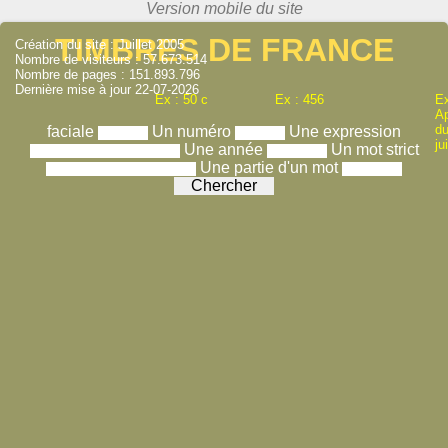
TIMBRES DE FRANCE
Création du site : Juillet 2005
Nombre de visiteurs : 57.673.514
Nombre de pages : 151.893.796
Dernière mise à jour 22-07-2026
Ex : 50 c
Ex : 456
Ex
A
du
faciale
Un numéro
Une expression
ju
Une année
Un mot strict
Une partie d'un mot