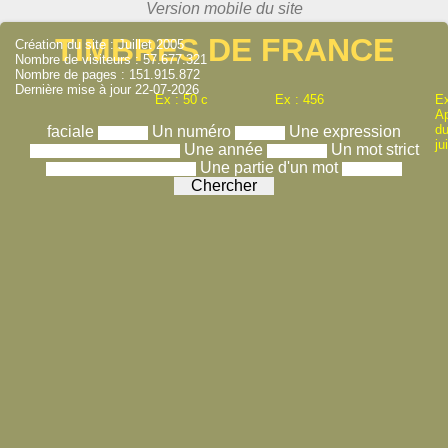
TIMBRES DE FRANCE
Création du site : Juillet 2005
Nombre de visiteurs : 57.677.321
Nombre de pages : 151.915.872
Dernière mise à jour 22-07-2026
Ex : 50 c
Ex : 456
Ex
A
du
faciale
Un numéro
Une expression
ju
Une année
Un mot strict
Une partie d'un mot