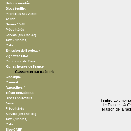
Ballons montés
Blocs feuillet
Pochettes souvenirs
Aérien
Guerre 14-18
Préoblitérés
Service (timbres de)
Taxe (timbres)
Colis
Emission de Bordeaux
Vignettes LISA
Patrimoine de France
Riches heures de France
Classement par catégorie
Classique
Courant
Autoadhésif
Trésor philatélique
Blocs / souvenirs
Timbre Le cinéma 
Aérien
Le France : © Co
Préoblitérés
Maison de la rad
Service (timbres de)
Taxe (timbres)
Colis
Bloc CNEP