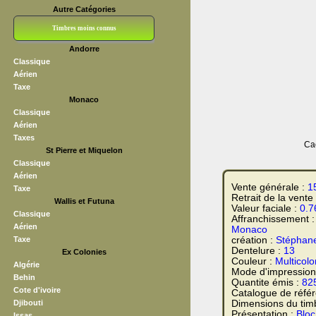
Autre Catégories
Timbres moins connus
Andorre
Bloc CNEP
L V F
Sedang
S H A E F
Grève (vignettes)
Franchise
Classique
Aérien
Taxe
Monaco
Classique
Aérien
Taxes
Cac
St Pierre et Miquelon
Classique
Aérien
Vente générale :
1
Taxe
Retrait de la vente
Wallis et Futuna
Valeur faciale :
0.7
Classique
Affranchissement 
Aérien
Monaco
Taxe
création :
Stéphan
Dentelure :
13
Ex Colonies
Couleur :
Multicolo
Algérie
Mode d'impression
Behin
Quantite émis :
82
Cote d'ivoire
Catalogue de réfé
Djibouti
Dimensions du tim
Présentation :
Bloc
Issas