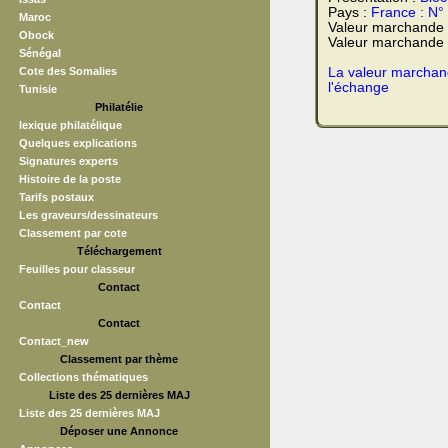
Pays :
France : N°
Maroc
Valeur marchande
Obock
Valeur marchande t
Sénégal
Cote des Somalies
La valeur marchand
l'échange
Tunisie
Philatélie
lexique philatélique
Quelques explications
Signatures experts
Histoire de la poste
Tarifs postaux
Les graveurs/dessinateurs
Classement par cote
Téléchargement
Feuilles pour classeur
Contact
Contact
Contact
Contact_new
Classement par thème
Collections thématiques
Liste des 25 dernières MAJ
Liste des 25 dernières MAJ
Déposer une Annonce