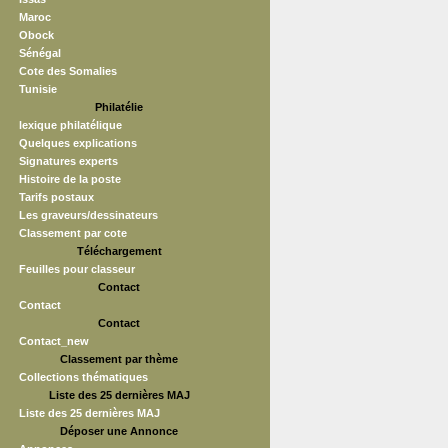
Maroc
Obock
Sénégal
Cote des Somalies
Tunisie
Philatélie
lexique philatélique
Quelques explications
Signatures experts
Histoire de la poste
Tarifs postaux
Les graveurs/dessinateurs
Classement par cote
Téléchargement
Feuilles pour classeur
Contact
Contact
Contact
Contact_new
Classement par thème
Collections thématiques
Liste des 25 dernières MAJ
Liste des 25 dernières MAJ
Déposer une Annonce