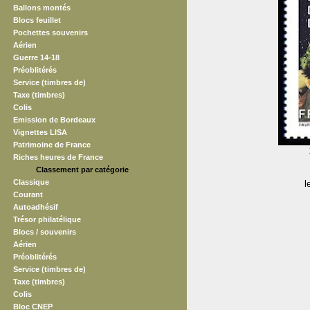
Ballons montés
Blocs feuillet
Pochettes souvenirs
Aérien
Guerre 14-18
Préoblitérés
Service (timbres de)
Taxe (timbres)
Colis
Emission de Bordeaux
Vignettes LISA
Patrimoine de France
Riches heures de France
Classement par catégorie
Classique
l
Courant
Autoadhésif
Trésor philatélique
Blocs / souvenirs
Aérien
Préoblitérés
Service (timbres de)
Taxe (timbres)
Colis
Bloc CNEP