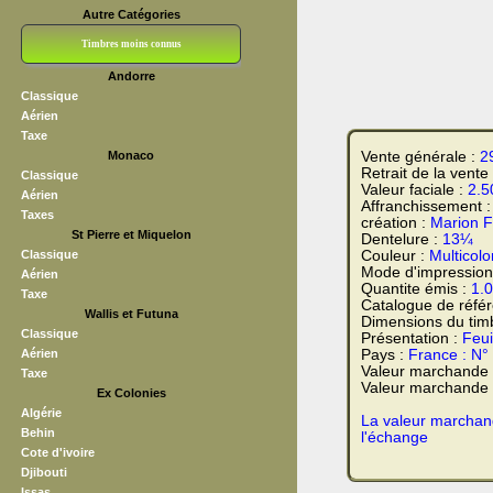
Autre Catégories
Timbres moins connus
Andorre
Bloc CNEP
L V F
Sedang
S H A E F
Grève (vignettes)
Franchise
Classique
Aérien
Taxe
Monaco
Vente générale :
2
Retrait de la vente
Classique
Valeur faciale :
2.5
Aérien
Affranchissement 
Taxes
création :
Marion 
St Pierre et Miquelon
Dentelure :
13¼
Classique
Couleur :
Multicolo
Mode d'impression
Aérien
Quantite émis :
1.
Taxe
Catalogue de réfé
Wallis et Futuna
Dimensions du tim
Classique
Présentation :
Feui
Aérien
Pays :
France : N°
Valeur marchande
Taxe
Valeur marchande t
Ex Colonies
Algérie
La valeur marchand
Behin
l'échange
Cote d'ivoire
Djibouti
Issas