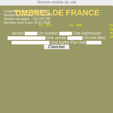
TIMBRES DE FRANCE
Création du site : Juillet 2005
Nombre de visiteurs : 57.751.475
Nombre de pages : 152.379.786
Dernière mise à jour 22-07-2026
Ex : 50 c
Ex : 456
Ex
A
du
faciale
Un numéro
Une expression
ju
Une année
Un mot strict
Une partie d'un mot