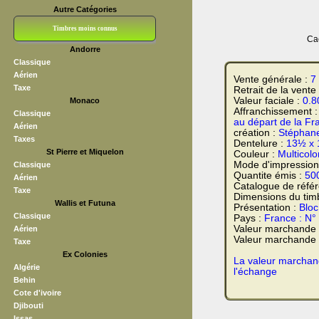
Autre Catégories
Timbres moins connus
Cac
Andorre
Bloc CNEP
L V F
Sedang
S H A E F
Grève (vignettes)
Franchise
Classique
Aérien
Vente générale :
7
Taxe
Retrait de la vente
Valeur faciale :
0.8
Monaco
Affranchissement 
Classique
au départ de la Fr
Aérien
création :
Stéphan
Taxes
Dentelure :
13½ x 
St Pierre et Miquelon
Couleur :
Multicolo
Mode d'impression
Classique
Quantite émis :
50
Aérien
Catalogue de réfé
Taxe
Dimensions du tim
Wallis et Futuna
Présentation :
Bloc
Classique
Pays :
France : N°
Valeur marchande
Aérien
Valeur marchande t
Taxe
Ex Colonies
La valeur marchand
Algérie
l'échange
Behin
Cote d'ivoire
Djibouti
Issas