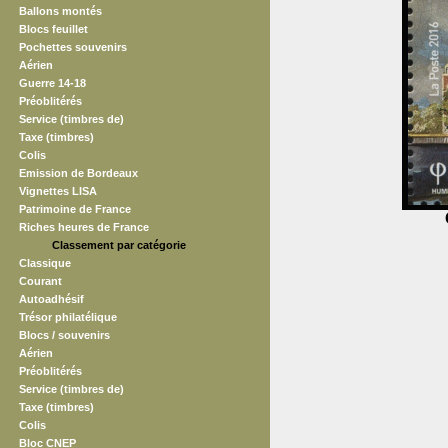
Ballons montés
Blocs feuillet
Pochettes souvenirs
Aérien
Guerre 14-18
Préoblitérés
Service (timbres de)
Taxe (timbres)
Colis
Emission de Bordeaux
Vignettes LISA
Patrimoine de France
Riches heures de France
Classement par catégorie
Classique
Courant
Autoadhésif
Trésor philatélique
Blocs / souvenirs
Aérien
Préoblitérés
Service (timbres de)
Taxe (timbres)
Colis
Bloc CNEP