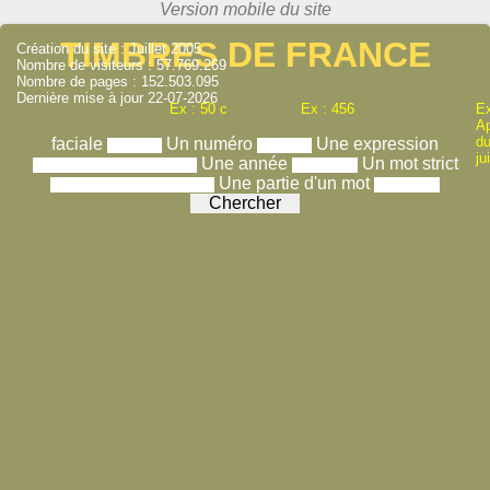
TIMBRES DE FRANCE
Création du site : Juillet 2005
Nombre de visiteurs : 57.769.269
Nombre de pages : 152.503.095
Dernière mise à jour 22-07-2026
Ex : 50 c
Ex : 456
Ex
A
du
faciale
Un numéro
Une expression
ju
Une année
Un mot strict
Une partie d'un mot