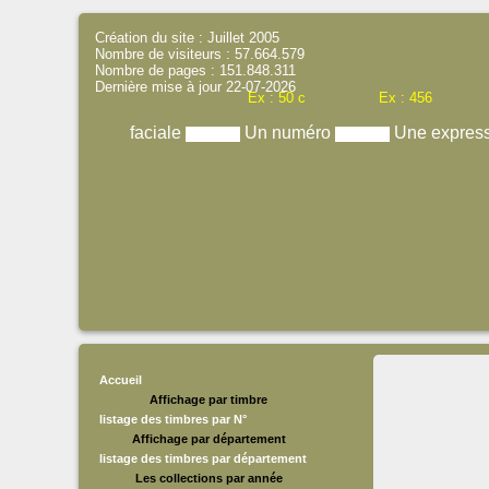
Création du site : Juillet 2005
Nombre de visiteurs : 57.664.579
Nombre de pages : 151.848.311
Dernière mise à jour 22-07-2026
Ex : 50 c
Ex : 456
faciale
Un numéro
Une expres
Accueil
Affichage par timbre
listage des timbres par N°
Affichage par département
listage des timbres par département
Les collections par année