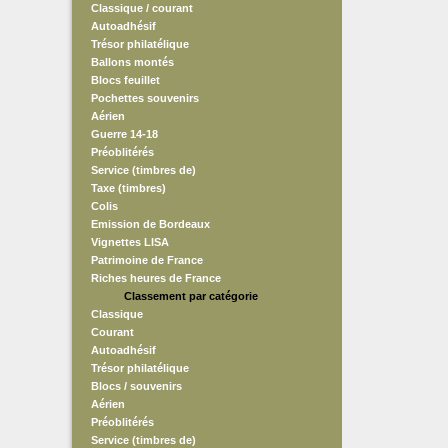
Classique / courant
Autoadhésif
Trésor philatélique
Ballons montés
Blocs feuillet
Pochettes souvenirs
Aérien
Guerre 14-18
Préoblitérés
Service (timbres de)
Taxe (timbres)
Colis
Emission de Bordeaux
Vignettes LISA
Patrimoine de France
Riches heures de France
Classement par catégorie
Classique
Courant
Autoadhésif
Trésor philatélique
Blocs / souvenirs
Aérien
Préoblitérés
Service (timbres de)