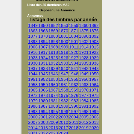
Liste des 25 dernières MAJ
Déposer une Annonce
Annonces
listage des timbres par année
1849
1850
1852
1853
1859
1860
1862
1863
1868
1869
1870
1871
1875
1876
1877
1878
1880
1881
1884
1890
1892
1893
1894
1898
1900
1901
1902
1903
1906
1907
1908
1909
1911
1914
1915
1916
1917
1918
1919
1920
1921
1922
1923
1924
1925
1926
1927
1928
1929
1930
1931
1932
1933
1934
1935
1936
1937
1938
1939
1940
1941
1942
1943
1944
1945
1946
1947
1948
1949
1950
1951
1952
1953
1954
1955
1956
1957
1958
1959
1960
1961
1962
1963
1964
1965
1966
1967
1968
1969
1970
1971
1972
1973
1974
1975
1976
1977
1978
1979
1980
1981
1982
1983
1984
1985
1986
1987
1988
1989
1990
1991
1992
1993
1994
1995
1996
1997
1998
1999
2000
2001
2002
2003
2004
2005
2006
2007
2008
2009
2010
2011
2012
2013
2014
2015
2016
2017
2018
2019
2020
2021
2022
2023
2024