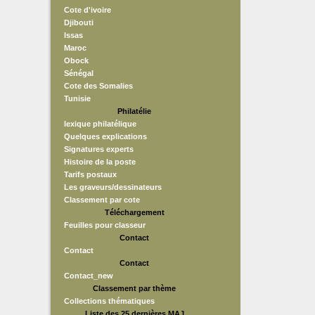
Cote d'ivoire
Djibouti
Issas
Maroc
Obock
Sénégal
Cote des Somalies
Tunisie
Philatélie
lexique philatélique
Quelques explications
Signatures experts
Histoire de la poste
Tarifs postaux
Les graveurs/dessinateurs
Classement par cote
Téléchargement
Feuilles pour classeur
Contact
Contact
Contact
Contact_new
Classement par thème
Collections thématiques
Liste des 25 dernières MAJ