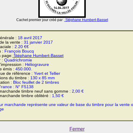
Cachet premier jour créé par :
Stéphane Humbert-Basset
énérale :
18 avril 2017
 de la vente :
31 janvier 2017
faciale :
2.20 €€
n :
François Boucq
n page:
Stéphane Humbert-Basset
r :
Quadrichromie
'impression :
Héliogravure
e émis :
450.000.
ue de référence :
Yvert et Tellier
ons du timbre :
130 x 85 mm
ation :
Bloc feuillet de 2 timbres
France : N° F5138
 marchande timbre neuf sans gomme :
2,00 €
marchande timbre oblitéré :
1,50 €
ur marchande représente une valeur de base du timbre pour la vente 
ge
Fermer