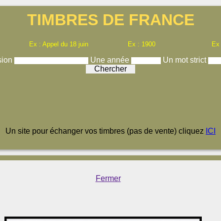
TIMBRES DE FRANCE
Ex : Appel du 18 juin
Ex : 1900
Ex
sion
Une année
Un mot strict
Un site pour échanger vos timbres (pas de vente) cliquez
ICI
Fermer