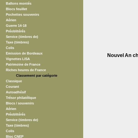
Ballons montés
Blocs feuillet
Pochettes souvenirs
Aérien
Guerre 14-18
Préoblitérés
Service (timbres de)
Taxe (timbres)
Colis
Emission de Bordeaux
Nouvel An ch
Vignettes LISA
Patrimoine de France
Riches heures de France
Classement par catégorie
Classique
Courant
Autoadhésif
Trésor philatélique
Blocs / souvenirs
Aérien
Préoblitérés
Service (timbres de)
Taxe (timbres)
Colis
Bloc CNEP