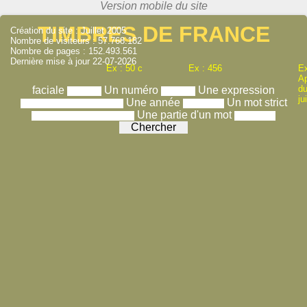
TIMBRES DE FRANCE
Création du site : Juillet 2005
Nombre de visiteurs : 57.768.182
Nombre de pages : 152.493.561
Dernière mise à jour 22-07-2026
Ex : 50 c
Ex : 456
Ex
A
du
faciale
Un numéro
Une expression
ju
Une année
Un mot strict
Une partie d'un mot