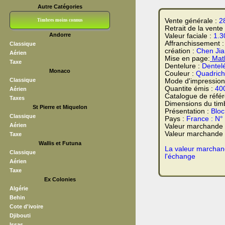
Autre Catégories
Vente générale :
2
Timbres moins connus
Retrait de la vente
Andorre
Valeur faciale :
1.3
Bloc CNEP
L V F
Sedang
S H A E F
Grève (vignettes)
Franchise
Affranchissement 
Classique
création :
Chen Ji
Aérien
Mise en page:
Math
Taxe
Dentelure :
Dentel
Monaco
Couleur :
Quadrich
Classique
Mode d'impression
Quantite émis :
40
Aérien
Catalogue de réfé
Taxes
Dimensions du tim
St Pierre et Miquelon
Présentation :
Bloc
Classique
Pays :
France : N°
Aérien
Valeur marchande
Valeur marchande t
Taxe
Wallis et Futuna
La valeur marchand
Classique
l'échange
Aérien
Taxe
Ex Colonies
Algérie
Behin
Cote d'ivoire
Djibouti
Issas