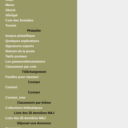
Maroc
Obock
Sénégal
Cote des Somalies
Tunisie
Philatélie
lexique philatélique
Quelques explications
Signatures experts
Histoire de la poste
Tarifs postaux
Les graveurs/dessinateurs
Classement par cote
Téléchargement
Feuilles pour classeur
Contact
Contact
Contact
Contact_new
Classement par thème
Collections thématiques
Liste des 25 dernières MAJ
Liste des 25 dernières MAJ
Déposer une Annonce