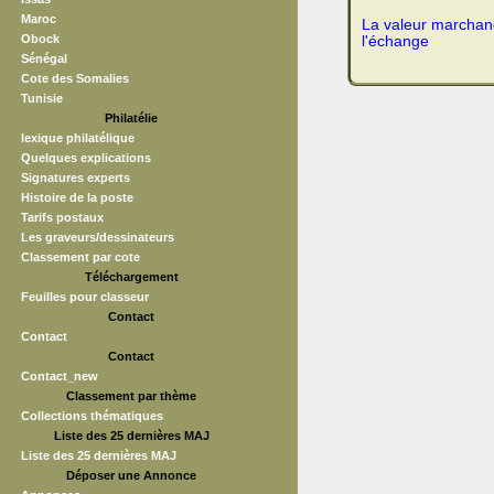
Maroc
La valeur marchand
Obock
l'échange
Sénégal
Cote des Somalies
Tunisie
Philatélie
lexique philatélique
Quelques explications
Signatures experts
Histoire de la poste
Tarifs postaux
Les graveurs/dessinateurs
Classement par cote
Téléchargement
Feuilles pour classeur
Contact
Contact
Contact
Contact_new
Classement par thème
Collections thématiques
Liste des 25 dernières MAJ
Liste des 25 dernières MAJ
Déposer une Annonce