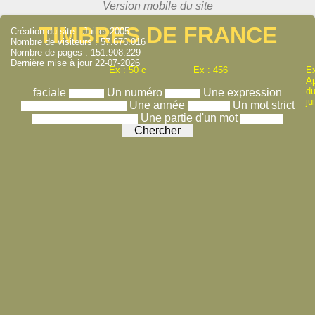
TIMBRES DE FRANCE
Création du site : Juillet 2005
Nombre de visiteurs : 57.676.016
Nombre de pages : 151.908.229
Dernière mise à jour 22-07-2026
Ex : 50 c
Ex : 456
Ex
A
du
faciale
Un numéro
Une expression
ju
Une année
Un mot strict
Une partie d'un mot