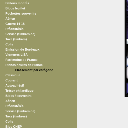
Ballons montés
Blocs feuillet
Pochettes souvenirs
Aérien
Guerre 14-18
Préoblitérés
Service (timbres de)
Taxe (timbres)
Colis
Emission de Bordeaux
Vignettes LISA
Patrimoine de France
Riches heures de France
Classement par catégorie
Classique
Courant
Autoadhésif
Trésor philatélique
Blocs / souvenirs
Aérien
Préoblitérés
Service (timbres de)
Taxe (timbres)
Colis
Bloc CNEP