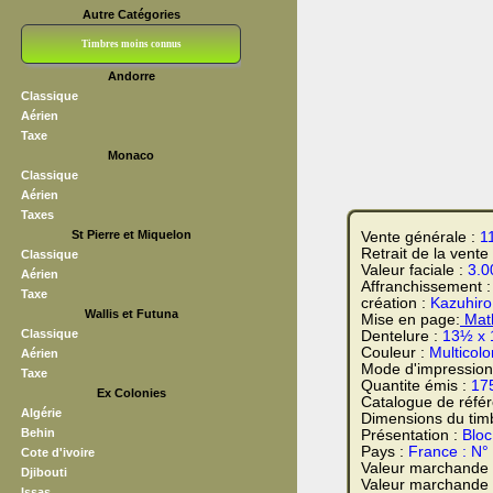
Autre Catégories
Timbres moins connus
Andorre
Bloc CNEP
L V F
Sedang
S H A E F
Grève (vignettes)
Franchise
Classique
Aérien
Taxe
Monaco
Classique
Aérien
Taxes
St Pierre et Miquelon
Vente générale :
1
Retrait de la vente
Classique
Valeur faciale :
3.0
Aérien
Affranchissement 
Taxe
création :
Kazuhiro
Wallis et Futuna
Mise en page:
Math
Classique
Dentelure :
13½ x
Couleur :
Multicolo
Aérien
Mode d'impression
Taxe
Quantite émis :
17
Ex Colonies
Catalogue de réfé
Algérie
Dimensions du tim
Behin
Présentation :
Bloc
Pays :
France : N°
Cote d'ivoire
Valeur marchande
Djibouti
Valeur marchande t
Issas