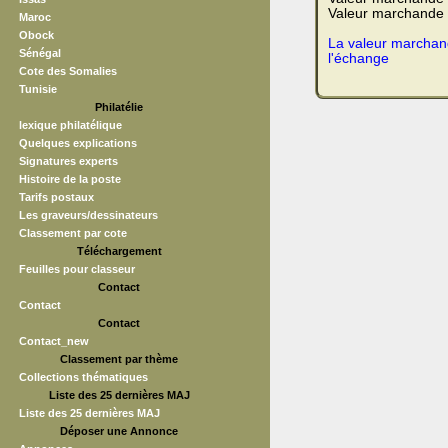
Valeur marchande t
Maroc
Obock
La valeur marchand
Sénégal
l'échange
Cote des Somalies
Tunisie
Philatélie
lexique philatélique
Quelques explications
Signatures experts
Histoire de la poste
Tarifs postaux
Les graveurs/dessinateurs
Classement par cote
Téléchargement
Feuilles pour classeur
Contact
Contact
Contact
Contact_new
Classement par thème
Collections thématiques
Liste des 25 dernières MAJ
Liste des 25 dernières MAJ
Déposer une Annonce