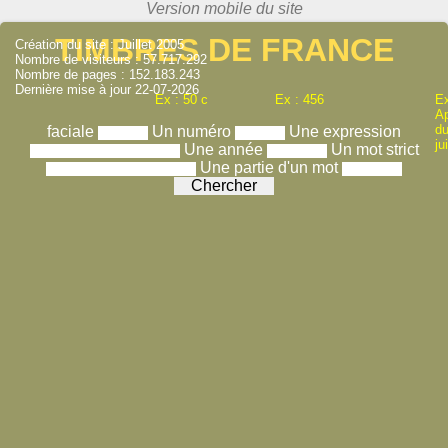
TIMBRES DE FRANCE
Création du site : Juillet 2005
Nombre de visiteurs : 57.717.292
Nombre de pages : 152.183.243
Dernière mise à jour 22-07-2026
Ex : 50 c
Ex : 456
Ex
A
du
faciale
Un numéro
Une expression
ju
Une année
Un mot strict
Une partie d'un mot