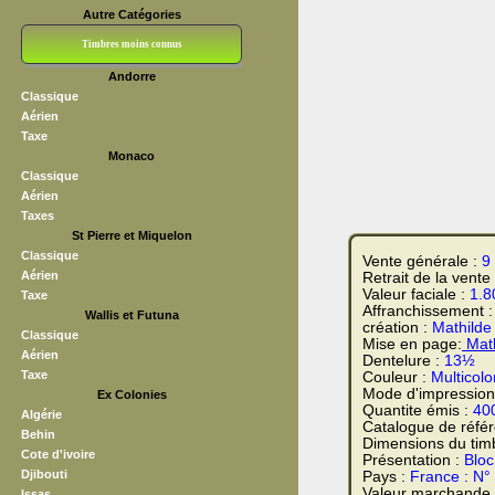
Autre Catégories
Timbres moins connus
Andorre
Bloc CNEP
L V F
Sedang
S H A E F
Grève (vignettes)
Franchise
Classique
Aérien
Taxe
Monaco
Classique
Aérien
Taxes
St Pierre et Miquelon
Classique
Vente générale :
9
Aérien
Retrait de la vente
Valeur faciale :
1.8
Taxe
Affranchissement 
Wallis et Futuna
création :
Mathilde
Classique
Mise en page:
Math
Aérien
Dentelure :
13½
Taxe
Couleur :
Multicolo
Mode d'impression
Ex Colonies
Quantite émis :
40
Algérie
Catalogue de réfé
Behin
Dimensions du tim
Cote d'ivoire
Présentation :
Bloc
Djibouti
Pays :
France : N°
Valeur marchande
Issas