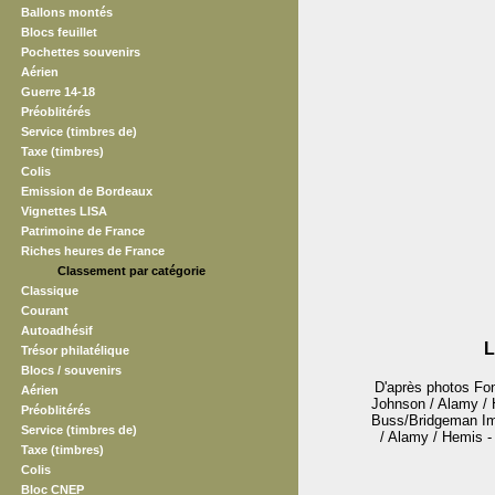
Ballons montés
Blocs feuillet
Pochettes souvenirs
Aérien
Guerre 14-18
Préoblitérés
Service (timbres de)
Taxe (timbres)
Colis
Emission de Bordeaux
Vignettes LISA
Patrimoine de France
Riches heures de France
Classement par catégorie
Classique
Courant
Autoadhésif
L
Trésor philatélique
Blocs / souvenirs
D'après photos Fon
Aérien
Johnson / Alamy / H
Préoblitérés
Buss/Bridgeman Ima
Service (timbres de)
/ Alamy / Hemis - 
Taxe (timbres)
Colis
Bloc CNEP