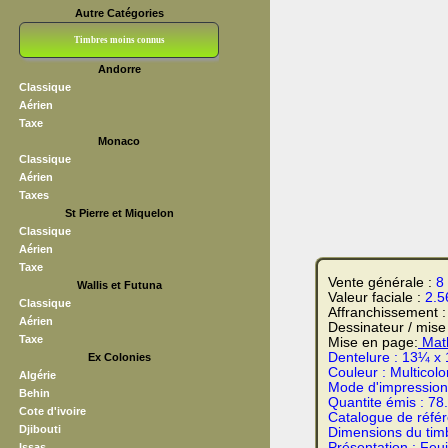
Autre Catégories
Timbres moins connus
Andorre
Bloc CNEP
L V F
Sedang
S H A E F
Grève (vignettes)
Franchise
Classique
Aérien
Taxe
Monaco
Classique
Aérien
Taxes
St Pierre et Miquelon
Classique
Aérien
Taxe
Vente générale :
8
Wallis et Futuna
Valeur faciale :
2.5
Classique
Affranchissement 
Aérien
Dessinateur / mise
Taxe
Mise en page:
Math
Dentelure :
13¼ x 
Ex Colonies
Couleur :
Multicolo
Algérie
Mode d'impression
Behin
Quantite émis :
78
Cote d'ivoire
Catalogue de réfé
Djibouti
Dimensions du tim
Présentation :
Feui
Issas