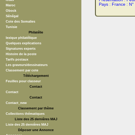
Pays :
France : N°
Maroc
Obock
Sénégal
Cote des Somalies
Tunisie
Philatélie
lexique philatélique
Quelques explications
Signatures experts
Histoire de la poste
Tarifs postaux
Les graveurs/dessinateurs
Classement par cote
Téléchargement
Feuilles pour classeur
Contact
Contact
Contact
Contact_new
Classement par thème
Collections thématiques
Liste des 25 dernières MAJ
Liste des 25 dernières MAJ
Déposer une Annonce