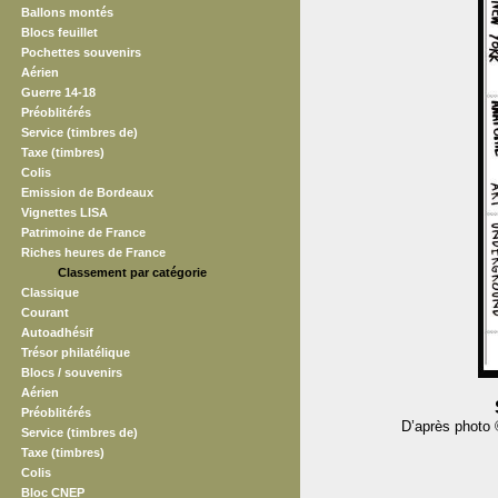
Ballons montés
Blocs feuillet
Pochettes souvenirs
Aérien
Guerre 14-18
Préoblitérés
Service (timbres de)
Taxe (timbres)
Colis
Emission de Bordeaux
Vignettes LISA
Patrimoine de France
Riches heures de France
Classement par catégorie
Classique
Courant
Autoadhésif
Trésor philatélique
Blocs / souvenirs
Aérien
Préoblitérés
D’après photo 
Service (timbres de)
Taxe (timbres)
Colis
Bloc CNEP