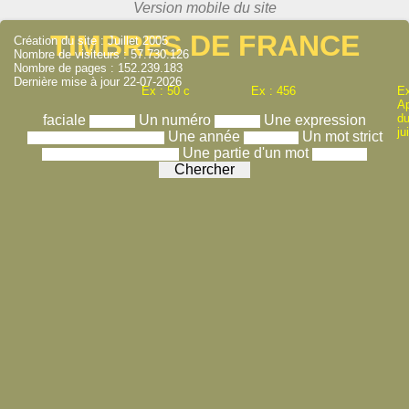
TIMBRES DE FRANCE
Création du site : Juillet 2005
Nombre de visiteurs : 57.730.126
Nombre de pages : 152.239.183
Dernière mise à jour 22-07-2026
Ex : 50 c
Ex : 456
Ex
A
du
faciale
Un numéro
Une expression
ju
Une année
Un mot strict
Une partie d'un mot