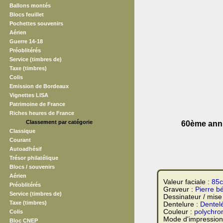
Ballons montés
Blocs feuillet
Pochettes souvenirs
Aérien
Guerre 14-18
Préoblitérés
Service (timbres de)
Taxe (timbres)
Colis
Emission de Bordeaux
Vignettes LISA
Patrimoine de France
Riches heures de France
Classement par catégorie
60ème anniv
Classique
Courant
Autoadhésif
Trésor philatélique
Blocs / souvenirs
Aérien
Valeur faciale :
85
Préoblitérés
Graveur :
Pierre b
Service (timbres de)
Dessinateur / mise
Taxe (timbres)
Dentelure :
Dentel
Couleur :
polychr
Colis
Mode d'impression
Bloc CNEP