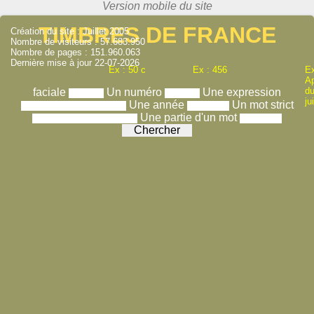
TIMBRES DE FRANCE
Création du site : Juillet 2005
Nombre de visiteurs : 57.683.950
Nombre de pages : 151.960.063
Dernière mise à jour 22-07-2026
Ex : 50 c
Ex : 456
Ex
A
du
faciale
Un numéro
Une expression
ju
Une année
Un mot strict
Une partie d'un mot