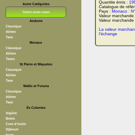
Quantite émis :
19
Autre Catégories
Catalogue de réfé
Pays :
Monaco : N
Timbres moins connus
Valeur marchande
Valeur marchande t
Andorre
Bloc CNEP
L V F
Sedang
S H A E F
Grève (vignettes)
Franchise
Classique
La valeur marchand
Aérien
l'échange
Taxe
Monaco
Classique
Aérien
Taxes
St Pierre et Miquelon
Classique
Aérien
Taxe
Wallis et Futuna
Classique
Aérien
Taxe
Ex Colonies
Algérie
Behin
Cote d'ivoire
Djibouti
Issas