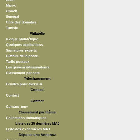
Maroc
Obock
Sénégal
Cote des Somalies
Tunisie
Philatélie
lexique philatélique
Quelques explications
Signatures experts
Histoire de la poste
Tarifs postaux
Les graveurs/dessinateurs
Classement par cote
Téléchargement
Feuilles pour classeur
Contact
Contact
Contact
Contact_new
Classement par thème
Collections thématiques
Liste des 25 dernières MAJ
Liste des 25 dernières MAJ
Déposer une Annonce