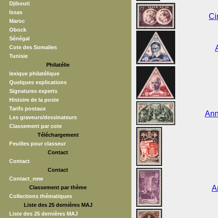
Djibouti
Issas
Ci
Maroc
Obock
Sénégal
Cote des Somalies
Tunisie
Philatélie
lexique philatélique
Quelques explications
Signatures experts
Histoire de la poste
Tarifs postaux
Ann
Les graveurs/dessinateurs
Classement par cote
Téléchargement
Feuilles pour classeur
Contact
Contact
Contact
Contact_new
A
Classement par thème
Collections thématiques
Liste des 25 dernières MAJ
Liste des 25 dernières MAJ