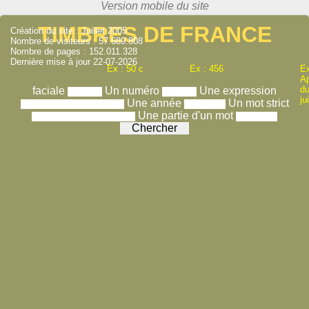
TIMBRES DE FRANCE
Création du site : Juillet 2005
Nombre de visiteurs : 57.689.808
Nombre de pages : 152.011.328
Dernière mise à jour 22-07-2026
Ex : 50 c
Ex : 456
Ex
A
du
faciale
Un numéro
Une expression
ju
Une année
Un mot strict
Une partie d'un mot