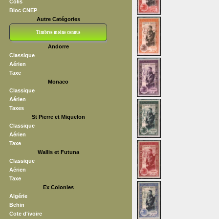
Colis
Bloc CNEP
Autre Catégories
Timbres moins connus
Andorre
Bloc CNEP
L V F
Sedang
S H A E F
Grève (vignettes)
Franchise
Classique
Aérien
Taxe
Monaco
Classique
Aérien
Taxes
St Pierre et Miquelon
Classique
Aérien
Taxe
Wallis et Futuna
Classique
Aérien
Taxe
Ex Colonies
Algérie
Behin
Cote d'ivoire