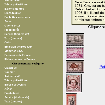
Autoadhésif
Né à Cazères-sur-G
Trésor philatélique
1971. Graveur au bur
Ballons montés
Debouchet et Bonnat.
1906. Il a illustré de
Blocs feuillet
souvent à caractère 
Pochettes souvenirs
nombreux timbres p
Aérien
Guerre 14-18
Cliquez su
Préoblitérés
Service (timbres de)
Taxe (timbres)
Colis
Emission de Bordeaux
Vignettes LISA
Patrimoine de France
Riches heures de France
Classement par catégorie
Pei
Classique
Courant
Autoadhésif
Trésor philatélique
Blocs / souvenirs
Aérien
Préoblitérés
Service (timbres de)
Taxe (timbres)