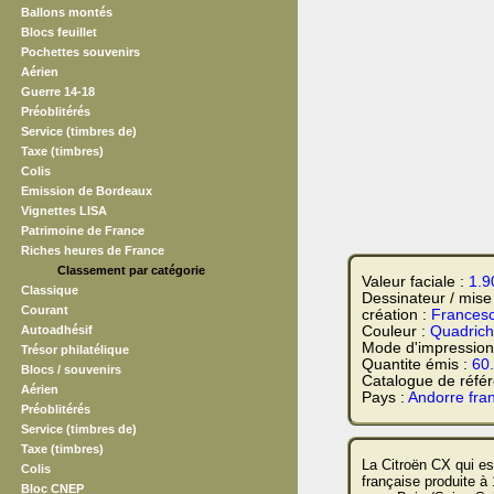
Ballons montés
Blocs feuillet
Pochettes souvenirs
Aérien
Guerre 14-18
Préoblitérés
Service (timbres de)
Taxe (timbres)
Colis
Emission de Bordeaux
Vignettes LISA
Patrimoine de France
Riches heures de France
Classement par catégorie
Valeur faciale :
1.9
Classique
Dessinateur / mise
Courant
création :
Francesc
Autoadhésif
Couleur :
Quadrich
Mode d'impression
Trésor philatélique
Quantite émis :
60
Blocs / souvenirs
Catalogue de réfé
Aérien
Pays :
Andorre fran
Préoblitérés
Service (timbres de)
Taxe (timbres)
La Citroën CX qui es
Colis
française produite à
Bloc CNEP