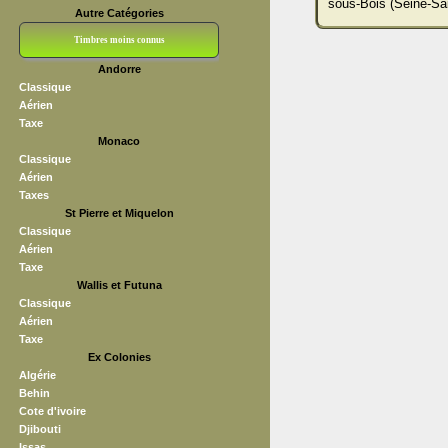
sous-Bois (Seine-Sai
Autre Catégories
Timbres moins connus
Andorre
Bloc CNEP
L V F
Sedang
S H A E F
Grève (vignettes)
Franchise
Classique
Aérien
Taxe
Monaco
Classique
Aérien
Taxes
St Pierre et Miquelon
Classique
Aérien
Taxe
Wallis et Futuna
Classique
Aérien
Taxe
Ex Colonies
Algérie
Behin
Cote d'ivoire
Djibouti
Issas