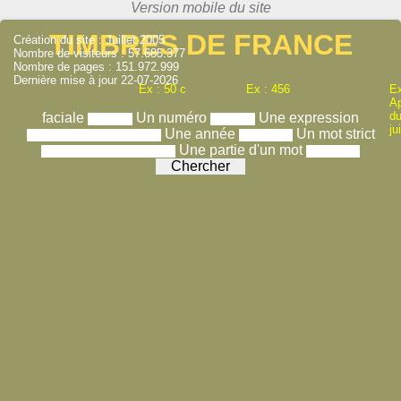
TIMBRES DE FRANCE
Création du site : Juillet 2005
Nombre de visiteurs : 57.685.377
Nombre de pages : 151.972.999
Dernière mise à jour 22-07-2026
Ex : 50 c
Ex : 456
Ex
A
du
faciale
Un numéro
Une expression
ju
Une année
Un mot strict
Une partie d'un mot