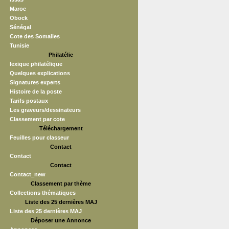
Maroc
Obock
Sénégal
Cote des Somalies
Tunisie
Philatélie
lexique philatélique
Quelques explications
Signatures experts
Histoire de la poste
Tarifs postaux
Les graveurs/dessinateurs
Classement par cote
Téléchargement
Feuilles pour classeur
Contact
Contact
Contact
Contact_new
Classement par thème
Collections thématiques
Liste des 25 dernières MAJ
Liste des 25 dernières MAJ
Déposer une Annonce