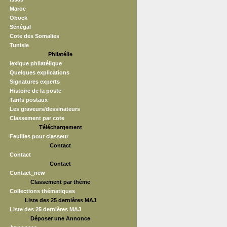
Maroc
Obock
Sénégal
Cote des Somalies
Tunisie
Philatélie
lexique philatélique
Quelques explications
Signatures experts
Histoire de la poste
Tarifs postaux
Les graveurs/dessinateurs
Classement par cote
Téléchargement
Feuilles pour classeur
Contact
Contact
Contact
Contact_new
Classement par thème
Collections thématiques
Liste des 25 dernières MAJ
Liste des 25 dernières MAJ
Déposer une Annonce