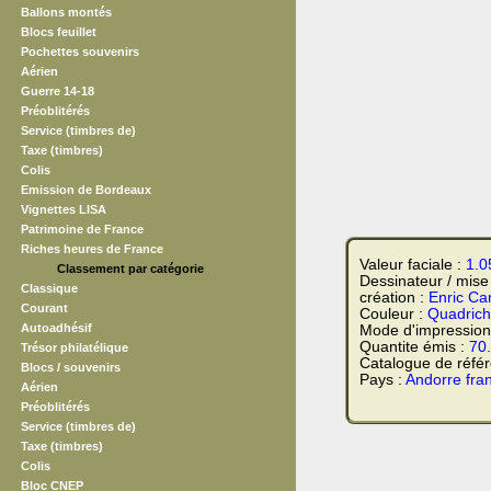
Ballons montés
Blocs feuillet
Pochettes souvenirs
Aérien
Guerre 14-18
Préoblitérés
Service (timbres de)
Taxe (timbres)
Colis
Emission de Bordeaux
Vignettes LISA
Patrimoine de France
Riches heures de France
Valeur faciale :
1.0
Classement par catégorie
Dessinateur / mise
Classique
création :
Enric Ca
Courant
Couleur :
Quadrich
Autoadhésif
Mode d'impression
Quantite émis :
70
Trésor philatélique
Catalogue de réfé
Blocs / souvenirs
Pays :
Andorre fran
Aérien
Préoblitérés
Service (timbres de)
Taxe (timbres)
Colis
Bloc CNEP