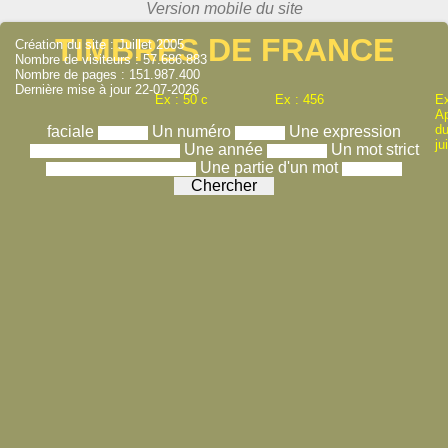
TIMBRES DE FRANCE
Création du site : Juillet 2005
Nombre de visiteurs : 57.686.883
Nombre de pages : 151.987.400
Dernière mise à jour 22-07-2026
Ex : 50 c
Ex : 456
Ex
A
du
faciale
Un numéro
Une expression
ju
Une année
Un mot strict
Une partie d'un mot