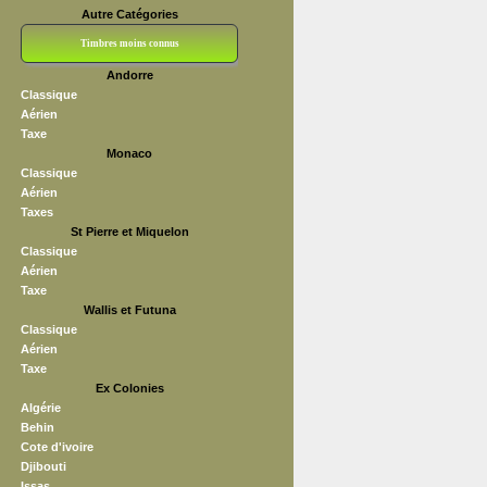
Autre Catégories
Timbres moins connus
Andorre
Bloc CNEP
L V F
Sedang
S H A E F
Grève (vignettes)
Franchise
Classique
Aérien
Taxe
Monaco
Classique
Aérien
Taxes
St Pierre et Miquelon
Classique
Aérien
Taxe
Wallis et Futuna
Classique
Aérien
Taxe
Ex Colonies
Algérie
Behin
Cote d'ivoire
Djibouti
Issas