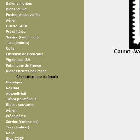
Ballons montés
Blocs feuillet
Pochettes souvenirs
Aérien
Guerre 14-18
Préoblitérés
Service (timbres de)
Taxe (timbres)
Colis
Carnet «Va
Emission de Bordeaux
Vignettes LISA
Patrimoine de France
Riches heures de France
Classement par catégorie
Classique
Courant
Autoadhésif
Trésor philatélique
Blocs / souvenirs
Aérien
Préoblitérés
Service (timbres de)
Taxe (timbres)
Colis
Bloc CNEP