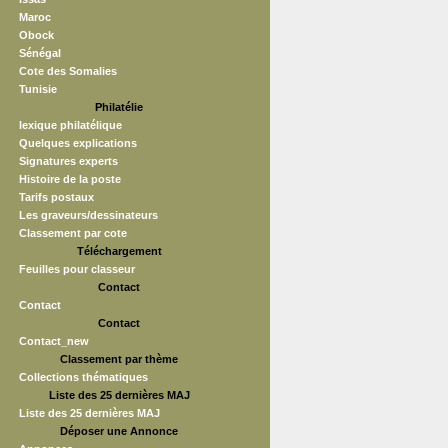
Maroc
Obock
Sénégal
Cote des Somalies
Tunisie
Philatélie
lexique philatélique
Quelques explications
Signatures experts
Histoire de la poste
Tarifs postaux
Les graveurs/dessinateurs
Classement par cote
Téléchargement
Feuilles pour classeur
Contact
Contact
Contact
Contact_new
Classement par thème
Collections thématiques
Liste des 25 dernières MAJ
Liste des 25 dernières MAJ
Déposer une Annonce