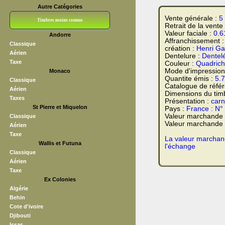
Autre Catégories
Vente générale :
5
Timbres moins connus
Retrait de la vente
Valeur faciale :
0.6
Andorre
Bloc CNEP
L V F
Sedang
S H A E F
Grève (vignettes)
Franchise
Affranchissement 
Classique
création :
Henri Ga
Aérien
Dentelure :
Dentel
Taxe
Couleur :
Quadrich
Mode d'impression
Monaco
Quantite émis :
5.
Classique
Catalogue de réfé
Aérien
Dimensions du tim
Taxes
Présentation :
carn
St Pierre et Miquelon
Pays :
France : N°
Valeur marchande
Classique
Valeur marchande t
Aérien
Taxe
La valeur marchand
Wallis et Futuna
l'échange
Classique
Aérien
Taxe
Ex Colonies
Algérie
Behin
Cote d'ivoire
Djibouti
Issas