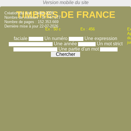
TIMBRES DE FRANCE
Création du site : Juillet 2005
Nombre de visiteurs : 57.747.577
Nombre de pages : 152.353.669
Dernière mise à jour 22-07-2026
Ex : 50 c
Ex : 456
Ex
A
du
faciale
Un numéro
Une expression
ju
Une année
Un mot strict
Une partie d'un mot