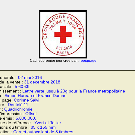
Cachet premier jour créé par :
repiquage
énérale :
02 mai 2016
 de la vente :
31 décembre 2018
faciale :
5.60 €€
hissement :
Lettre verte jusqu'à 20g pour la France métropolitaine
n :
Simon Hureau et France Dumas
n page:
Corinne Salvi
re :
Dentelé 11
r :
Quadrichromie
'impression :
Offset
e émis :
5.000.000.
ue de référence :
Yvert et Tellier
ons du timbre :
85 x 165 mm
ation :
Carnet autocollant de 8 timbres