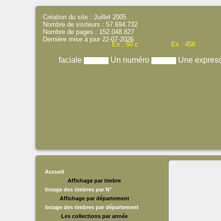
Création du site : Juillet 2005
Nombre de visiteurs : 57.694.732
Nombre de pages : 152.048.827
Dernière mise à jour 22-07-2026
Ex : 50 c
Ex : 456
faciale
Un numéro
Une expres
Accueil
Affichage par timbre
listage des timbres par N°
Affichage par département
listage des timbres par département
Les collections par année