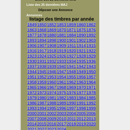
Liste des 25 dernières MAJ
Déposer une Annonce
Annonces
listage des timbres par année
1849
1850
1852
1853
1859
1860
1862
1863
1868
1869
1870
1871
1875
1876
1877
1878
1880
1881
1884
1890
1892
1893
1894
1898
1900
1901
1902
1903
1906
1907
1908
1909
1911
1914
1915
1916
1917
1918
1919
1920
1921
1922
1923
1924
1925
1926
1927
1928
1929
1930
1931
1932
1933
1934
1935
1936
1937
1938
1939
1940
1941
1942
1943
1944
1945
1946
1947
1948
1949
1950
1951
1952
1953
1954
1955
1956
1957
1958
1959
1960
1961
1962
1963
1964
1965
1966
1967
1968
1969
1970
1971
1972
1973
1974
1975
1976
1977
1978
1979
1980
1981
1982
1983
1984
1985
1986
1987
1988
1989
1990
1991
1992
1993
1994
1995
1996
1997
1998
1999
2000
2001
2002
2003
2004
2005
2006
2007
2008
2009
2010
2011
2012
2013
2014
2015
2016
2017
2018
2019
2020
2021
2022
2023
2024