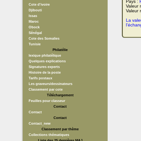
Pays :
Cote d'ivoire
Valeur
Djibouti
Valeur 
Issas
La vale
Maroc
l'échan
Obock
Sénégal
Cote des Somalies
Tunisie
Philatélie
lexique philatélique
Quelques explications
Signatures experts
Histoire de la poste
Tarifs postaux
Les graveurs/dessinateurs
Classement par cote
Téléchargement
Feuilles pour classeur
Contact
Contact
Contact
Contact_new
Classement par thème
Collections thématiques
Liste des 25 dernières MAJ