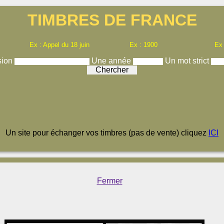
TIMBRES DE FRANCE
Ex : Appel du 18 juin
Ex : 1900
Ex
sion
Une année
Un mot strict
Un site pour échanger vos timbres (pas de vente) cliquez
ICI
Fermer