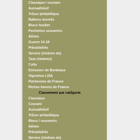
Classique / courant
Autoadhésif
Trésor philatélique
Ballons montés
Blocs feuillet
Pochettes souvenirs
Aérien
Guerre 14-18
Préoblitérés
Service (timbres de)
Taxe (timbres)
Colis
Emission de Bordeaux
Vignettes LISA
Patrimoine de France
Riches heures de France
Classement par catégorie
Classique
Courant
Autoadhésif
Trésor philatélique
Blocs / souvenirs
Aérien
Préoblitérés
Service (timbres de)