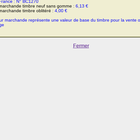
France : N° BC1270
 marchande timbre neuf sans gomme :
6,13 €
marchande timbre oblitéré :
4,00 €
ur marchande représente une valeur de base du timbre pour la vente 
ge
Fermer