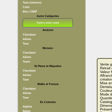
Taxe (timbres)
Colis
Bloc CNEP
Autre Catégories
Timbres moins connus
Andorre
Bloc CNEP
L V F
Sedang
S H A E F
Grève (vignettes)
Franchise
Classique
Aérien
Taxe
Monaco
Classique
Aérien
Taxes
Vente g
St Pierre et Miquelon
Retrait
Classique
Valeur 
Aérien
Affranc
créatio
Taxe
Mise e
Wallis et Futuna
Dentelu
Classique
Couleu
Aérien
Mode d
Taxe
Quantit
Catalog
Ex Colonies
Dimensi
Algérie
Présent
Behin