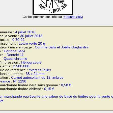
Cachet premier jour créé par :
Corinne Salvi
énérale :
4 juillet 2016
 de la vente :
30 juillet 2018
faciale :
0.70 €€
hissement :
Lettre verte 20 g
teur / mise en page :
Corinne Salvi et Joëlle Gagliardini
n :
Corinne Salvi
re :
Dentelé 11
r :
Quadrichromie
'impression :
Héliogravure
e émis :
2.500.000.
ue de référence :
Yvert et Tellier
ons du timbre :
38 x 24 mm
ation :
Carnet autocollant de 12 timbres
France : N° 1298
 marchande timbre neuf sans gomme :
0,58 €
marchande timbre oblitéré :
0,15 €
ur marchande représente une valeur de base du timbre pour la vente 
ge