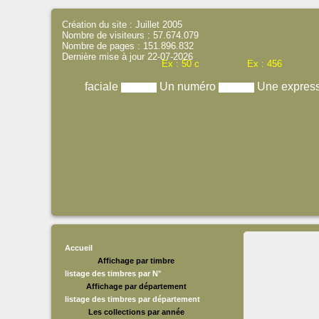
Création du site : Juillet 2005
Nombre de visiteurs : 57.674.079
Nombre de pages : 151.896.832
Dernière mise à jour 22-07-2026
Ex : 50 c
Ex : 456
faciale
Un numéro
Une expres
Accueil
Affichage par timbre
listage des timbres par N°
Affichage par département
listage des timbres par département
Les collections par année