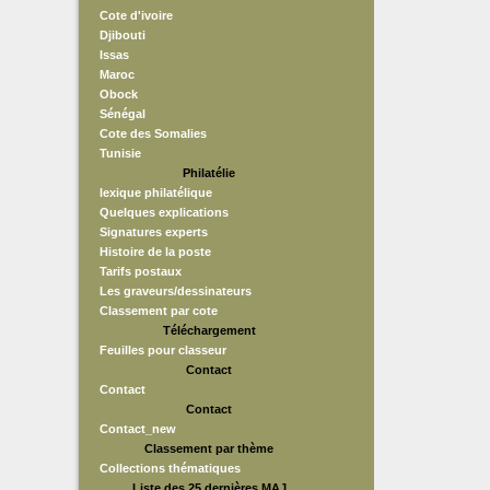
Cote d'ivoire
Djibouti
Issas
Maroc
Obock
Sénégal
Cote des Somalies
Tunisie
Philatélie
lexique philatélique
Quelques explications
Signatures experts
Histoire de la poste
Tarifs postaux
Les graveurs/dessinateurs
Classement par cote
Téléchargement
Feuilles pour classeur
Contact
Contact
Contact
Contact_new
Classement par thème
Collections thématiques
Liste des 25 dernières MAJ