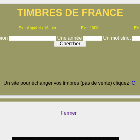
TIMBRES DE FRANCE
Ex : Appel du 18 juin
Ex : 1900
Ex
sion
Une année
Un mot strict
Un site pour échanger vos timbres (pas de vente) cliquez
ICI
Fermer