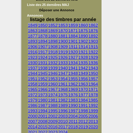
Liste des 25 dernières MAJ
Déposer une Annonce
Annonces
listage des timbres par année
1849
1850
1852
1853
1859
1860
1862
1863
1868
1869
1870
1871
1875
1876
1877
1878
1880
1881
1884
1890
1892
1893
1894
1898
1900
1901
1902
1903
1906
1907
1908
1909
1911
1914
1915
1916
1917
1918
1919
1920
1921
1922
1923
1924
1925
1926
1927
1928
1929
1930
1931
1932
1933
1934
1935
1936
1937
1938
1939
1940
1941
1942
1943
1944
1945
1946
1947
1948
1949
1950
1951
1952
1953
1954
1955
1956
1957
1958
1959
1960
1961
1962
1963
1964
1965
1966
1967
1968
1969
1970
1971
1972
1973
1974
1975
1976
1977
1978
1979
1980
1981
1982
1983
1984
1985
1986
1987
1988
1989
1990
1991
1992
1993
1994
1995
1996
1997
1998
1999
2000
2001
2002
2003
2004
2005
2006
2007
2008
2009
2010
2011
2012
2013
2014
2015
2016
2017
2018
2019
2020
2021
2022
2023
2024