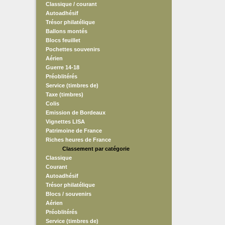
Classique / courant
Autoadhésif
Trésor philatélique
Ballons montés
Blocs feuillet
Pochettes souvenirs
Aérien
Guerre 14-18
Préoblitérés
Service (timbres de)
Taxe (timbres)
Colis
Emission de Bordeaux
Vignettes LISA
Patrimoine de France
Riches heures de France
Classement par catégorie
Classique
Courant
Autoadhésif
Trésor philatélique
Blocs / souvenirs
Aérien
Préoblitérés
Service (timbres de)