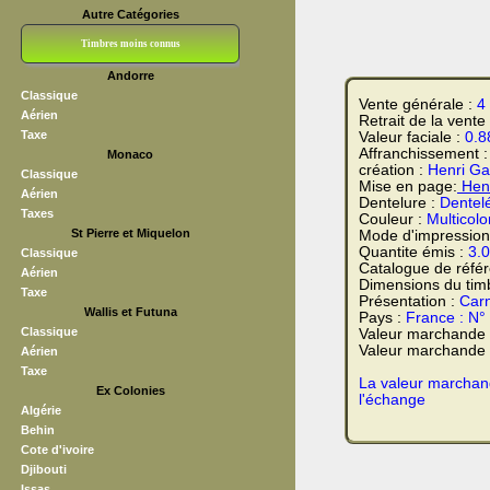
Autre Catégories
Timbres moins connus
Andorre
Bloc CNEP
L V F
Sedang
S H A E F
Grève (vignettes)
Franchise
Classique
Vente générale :
4
Aérien
Retrait de la vente
Taxe
Valeur faciale :
0.8
Affranchissement 
Monaco
création :
Henri Ga
Classique
Mise en page:
Henr
Aérien
Dentelure :
Dentel
Taxes
Couleur :
Multicolo
St Pierre et Miquelon
Mode d'impression
Quantite émis :
3.
Classique
Catalogue de réfé
Aérien
Dimensions du tim
Taxe
Présentation :
Carn
Wallis et Futuna
Pays :
France : N°
Classique
Valeur marchande
Valeur marchande t
Aérien
Taxe
La valeur marchand
Ex Colonies
l'échange
Algérie
Behin
Cote d'ivoire
Djibouti
Issas