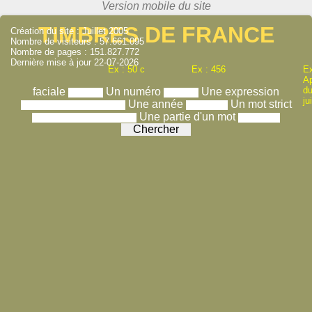
TIMBRES DE FRANCE
Création du site : Juillet 2005
Nombre de visiteurs : 57.661.095
Nombre de pages : 151.827.772
Dernière mise à jour 22-07-2026
Ex : 50 c
Ex : 456
Ex
A
du
faciale
Un numéro
Une expression
ju
Une année
Un mot strict
Une partie d'un mot