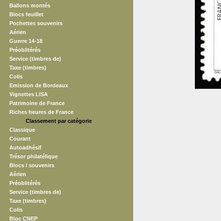
Ballons montés
Blocs feuillet
Pochettes souvenirs
Aérien
Guerre 14-18
Préoblitérés
Service (timbres de)
Taxe (timbres)
Colis
Emission de Bordeaux
Vignettes LISA
Patrimoine de France
Riches heures de France
Classement par catégorie
Classique
Courant
Autoadhésif
Trésor philatélique
Blocs / souvenirs
Aérien
Préoblitérés
Service (timbres de)
Taxe (timbres)
Colis
Bloc CNEP