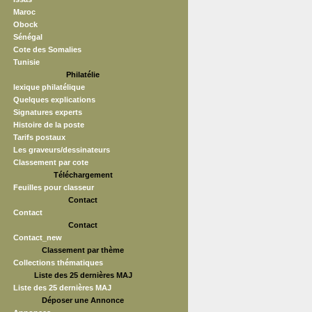
Maroc
Obock
Sénégal
Cote des Somalies
Tunisie
Philatélie
lexique philatélique
Quelques explications
Signatures experts
Histoire de la poste
Tarifs postaux
Les graveurs/dessinateurs
Classement par cote
Téléchargement
Feuilles pour classeur
Contact
Contact
Contact
Contact_new
Classement par thème
Collections thématiques
Liste des 25 dernières MAJ
Liste des 25 dernières MAJ
Déposer une Annonce