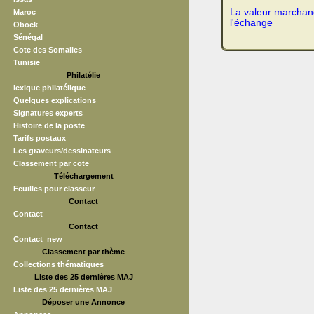
La valeur marchand
Maroc
l'échange
Obock
Sénégal
Cote des Somalies
Tunisie
Philatélie
lexique philatélique
Quelques explications
Signatures experts
Histoire de la poste
Tarifs postaux
Les graveurs/dessinateurs
Classement par cote
Téléchargement
Feuilles pour classeur
Contact
Contact
Contact
Contact_new
Classement par thème
Collections thématiques
Liste des 25 dernières MAJ
Liste des 25 dernières MAJ
Déposer une Annonce