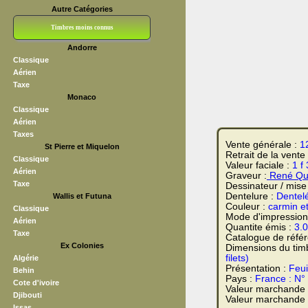
Autre Catégories
Timbres moins connus
Andorre
Bloc CNEP
L V F
Sedang
S H A E F
Grève (vignettes)
Franchise
Classique
Aérien
Taxe
Monaco
Classique
Aérien
Taxes
Vente générale :
1
St Pierre et Miquelon
Retrait de la vente
Classique
Valeur faciale :
1 f
Aérien
Graveur :
René Quil
Taxe
Dessinateur / mise
Dentelure :
Dentel
Wallis et Futuna
Couleur :
carmin e
Classique
Mode d'impression
Aérien
Quantite émis :
3.
Taxe
Catalogue de réfé
Ex Colonies
Dimensions du tim
filets)
Algérie
Présentation :
Feui
Behin
Pays :
France : N°
Cote d'ivoire
Valeur marchande
Djibouti
Valeur marchande t
Issas