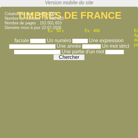
TIMBRES DE FRANCE
Création du site : Juillet 2005
Nombre de visiteurs : 57.688.620
Nombre de pages : 152.001.653
Dernière mise à jour 22-07-2026
Ex : 50 c
Ex : 456
Ex
A
du
faciale
Un numéro
Une expression
ju
Une année
Un mot strict
Une partie d'un mot