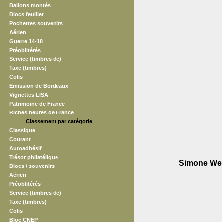
Ballons montés
Blocs feuillet
Pochettes souvenirs
Aérien
Guerre 14-18
Préoblitérés
Service (timbres de)
Taxe (timbres)
Colis
Emission de Bordeaux
Vignettes LISA
Patrimoine de France
Riches heures de France
Classement par catégorie
Classique
Courant
Autoadhésif
Trésor philatélique
Simone Weil
Blocs / souvenirs
Aérien
Préoblitérés
Service (timbres de)
Taxe (timbres)
Colis
Bloc CNEP