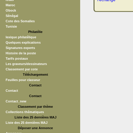
Maroc
Obock
Sénégal
Cote des Somalies
Tunisie
Philatélie
lexique philatélique
Quelques explications
Signatures experts
Histoire de la poste
Tarifs postaux
Les graveurs/dessinateurs
Classement par cote
Téléchargement
Feuilles pour classeur
Contact
Contact
Contact
Contact_new
Classement par thème
Collections thématiques
Liste des 25 dernières MAJ
Liste des 25 dernières MAJ
Déposer une Annonce