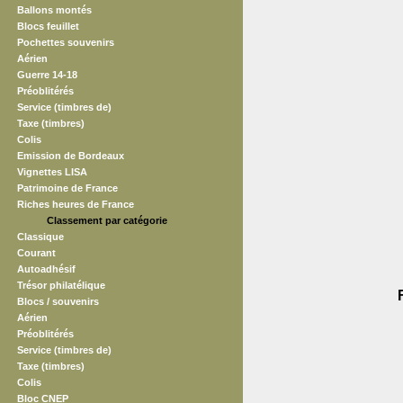
Ballons montés
Blocs feuillet
Pochettes souvenirs
Aérien
Guerre 14-18
Préoblitérés
Service (timbres de)
Taxe (timbres)
Colis
Emission de Bordeaux
Vignettes LISA
Patrimoine de France
Riches heures de France
Classement par catégorie
Classique
Courant
Autoadhésif
Trésor philatélique
Blocs / souvenirs
Aérien
Préoblitérés
Service (timbres de)
Taxe (timbres)
Colis
Bloc CNEP