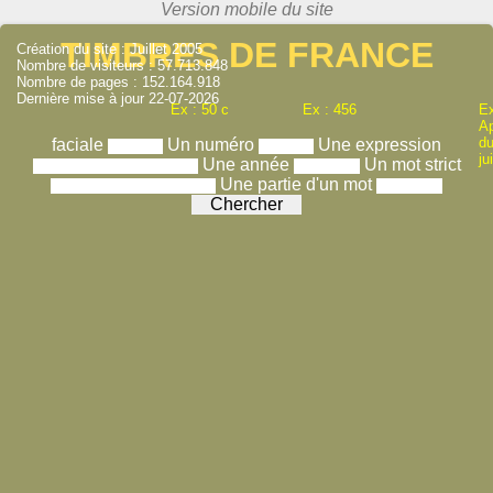
TIMBRES DE FRANCE
Création du site : Juillet 2005
Nombre de visiteurs : 57.713.848
Nombre de pages : 152.164.918
Dernière mise à jour 22-07-2026
Ex : 50 c
Ex : 456
Ex
A
du
faciale
Un numéro
Une expression
ju
Une année
Un mot strict
Une partie d'un mot