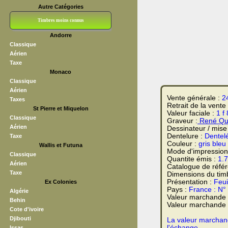
Autre Catégories
Timbres moins connus
Andorre
Bloc CNEP
L V F
Sedang
S H A E F
Grève (vignettes)
Franchise
Classique
Aérien
Taxe
Monaco
Classique
Aérien
Vente générale :
2
Taxes
Retrait de la vente
St Pierre et Miquelon
Valeur faciale :
1 f
Classique
Graveur :
René Quil
Aérien
Dessinateur / mise
Dentelure :
Dentel
Taxe
Couleur :
gris bleu 
Wallis et Futuna
Mode d'impression
Classique
Quantite émis :
1.
Aérien
Catalogue de réfé
Taxe
Dimensions du tim
Présentation :
Feui
Ex Colonies
Pays :
France : N°
Algérie
Valeur marchande
Behin
Valeur marchande t
Cote d'ivoire
Djibouti
La valeur marchand
l'échange
Issas