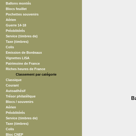
Ballons montés
Blocs feuillet
Pochettes souvenirs
Aérien
Guerre 14-18
Préoblitérés
Service (timbres de)
Taxe (timbres)
Colis
Emission de Bordeaux
Vignettes LISA
Patrimoine de France
Riches heures de France
Classement par catégorie
Classique
Courant
Autoadhésif
Trésor philatélique
Ba
Blocs / souvenirs
Aérien
Préoblitérés
Service (timbres de)
Taxe (timbres)
Colis
Bloc CNEP