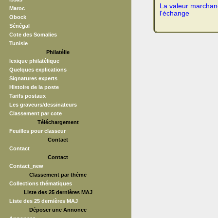
La valeur marchand
Maroc
l'échange
Obock
Sénégal
Cote des Somalies
Tunisie
Philatélie
lexique philatélique
Quelques explications
Signatures experts
Histoire de la poste
Tarifs postaux
Les graveurs/dessinateurs
Classement par cote
Téléchargement
Feuilles pour classeur
Contact
Contact
Contact
Contact_new
Classement par thème
Collections thématiques
Liste des 25 dernières MAJ
Liste des 25 dernières MAJ
Déposer une Annonce