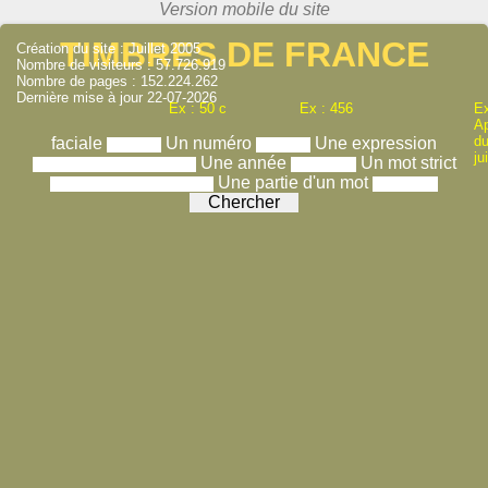
TIMBRES DE FRANCE
Création du site : Juillet 2005
Nombre de visiteurs : 57.726.919
Nombre de pages : 152.224.262
Dernière mise à jour 22-07-2026
Ex : 50 c
Ex : 456
Ex
A
du
faciale
Un numéro
Une expression
ju
Une année
Un mot strict
Une partie d'un mot