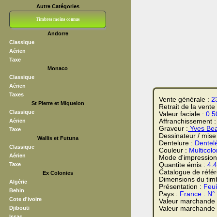
Autre Catégories
Timbres moins connus
Andorre
Bloc CNEP
L V F
Sedang
S H A E F
Grève (vignettes)
Franchise
Classique
Aérien
Taxe
Monaco
Classique
Aérien
Taxes
Vente générale :
2
St Pierre et Miquelon
Retrait de la vente
Classique
Valeur faciale :
0.5
Aérien
Affranchissement 
Graveur :
Yves Bea
Taxe
Dessinateur / mise
Wallis et Futuna
Dentelure :
Dentel
Classique
Couleur :
Multicolo
Aérien
Mode d'impression
Taxe
Quantite émis :
4.
Catalogue de réfé
Ex Colonies
Dimensions du tim
Algérie
Présentation :
Feui
Behin
Pays :
France : N°
Cote d'ivoire
Valeur marchande
Djibouti
Valeur marchande t
Issas