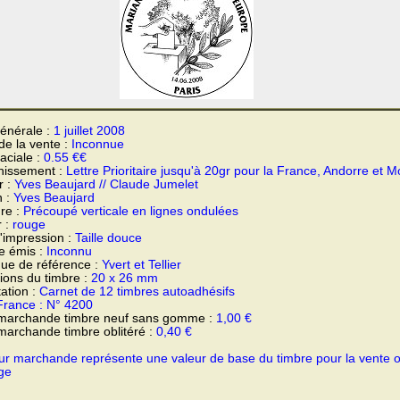
énérale :
1 juillet 2008
 de la vente :
Inconnue
faciale :
0.55 €€
hissement :
Lettre Prioritaire jusqu'à 20gr pour la France, Andorre et 
r :
Yves Beaujard // Claude Jumelet
n :
Yves Beaujard
re :
Précoupé verticale en lignes ondulées
r :
rouge
'impression :
Taille douce
e émis :
Inconnu
ue de référence :
Yvert et Tellier
ons du timbre :
20 x 26 mm
ation :
Carnet de 12 timbres autoadhésifs
France : N° 4200
 marchande timbre neuf sans gomme :
1,00 €
marchande timbre oblitéré :
0,40 €
ur marchande représente une valeur de base du timbre pour la vente 
ge