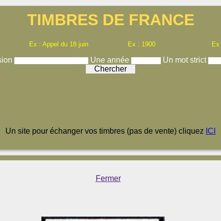
TIMBRES DE FRANCE
Ex : Appel du 18 juin
Ex : 1900
Ex
sion
Une année
Un mot strict
Un site pour échanger vos timbres (pas de vente) cliquez
ICI
Fermer