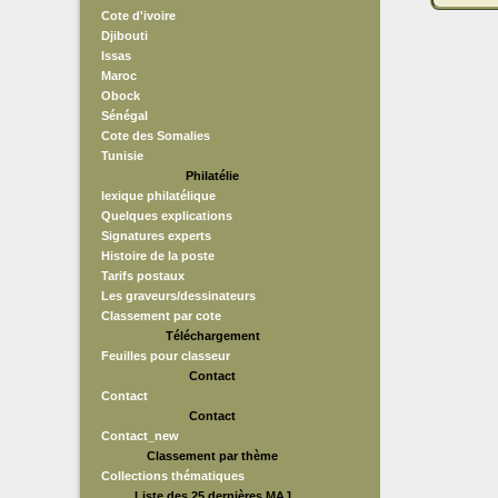
Cote d'ivoire
Djibouti
Issas
Maroc
Obock
Sénégal
Cote des Somalies
Tunisie
Philatélie
lexique philatélique
Quelques explications
Signatures experts
Histoire de la poste
Tarifs postaux
Les graveurs/dessinateurs
Classement par cote
Téléchargement
Feuilles pour classeur
Contact
Contact
Contact
Contact_new
Classement par thème
Collections thématiques
Liste des 25 dernières MAJ