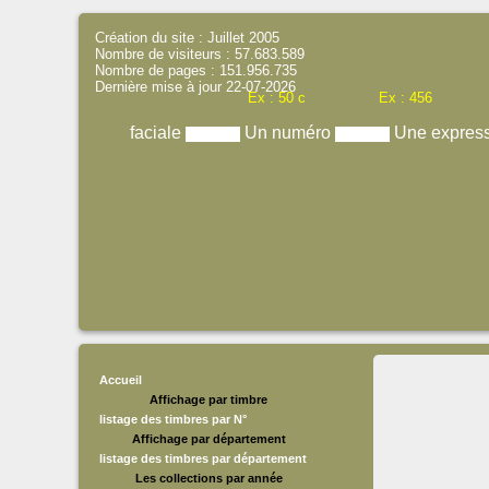
Création du site : Juillet 2005
Nombre de visiteurs : 57.683.589
Nombre de pages : 151.956.735
Dernière mise à jour 22-07-2026
Ex : 50 c
Ex : 456
faciale
Un numéro
Une expres
Accueil
Affichage par timbre
listage des timbres par N°
Affichage par département
listage des timbres par département
Les collections par année