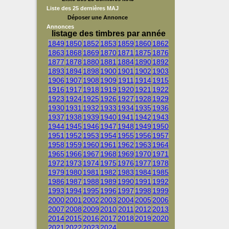
Liste des 25 dernières MAJ
Déposer une Annonce
Annonces
listage des timbres par année
1849
1850
1852
1853
1859
1860
1862
1863
1868
1869
1870
1871
1875
1876
1877
1878
1880
1881
1884
1890
1892
1893
1894
1898
1900
1901
1902
1903
1906
1907
1908
1909
1911
1914
1915
1916
1917
1918
1919
1920
1921
1922
1923
1924
1925
1926
1927
1928
1929
1930
1931
1932
1933
1934
1935
1936
1937
1938
1939
1940
1941
1942
1943
1944
1945
1946
1947
1948
1949
1950
1951
1952
1953
1954
1955
1956
1957
1958
1959
1960
1961
1962
1963
1964
1965
1966
1967
1968
1969
1970
1971
1972
1973
1974
1975
1976
1977
1978
1979
1980
1981
1982
1983
1984
1985
1986
1987
1988
1989
1990
1991
1992
1993
1994
1995
1996
1997
1998
1999
2000
2001
2002
2003
2004
2005
2006
2007
2008
2009
2010
2011
2012
2013
2014
2015
2016
2017
2018
2019
2020
2021
2022
2023
2024