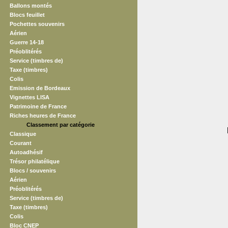
Ballons montés
Blocs feuillet
Pochettes souvenirs
Aérien
Guerre 14-18
Préoblitérés
Service (timbres de)
Taxe (timbres)
Colis
Emission de Bordeaux
Vignettes LISA
Patrimoine de France
Riches heures de France
Classement par catégorie
Classique
Courant
Autoadhésif
Trésor philatélique
Blocs / souvenirs
Aérien
Préoblitérés
Service (timbres de)
Taxe (timbres)
Colis
Bloc CNEP