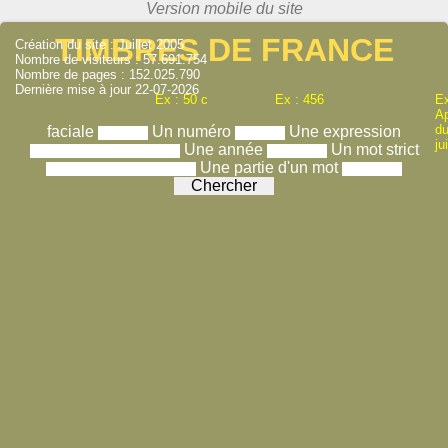
TIMBRES DE FRANCE
Création du site : Juillet 2005
Nombre de visiteurs : 57.691.754
Nombre de pages : 152.025.790
Dernière mise à jour 22-07-2026
Ex : 50 c
Ex : 456
Ex
A
du
faciale
Un numéro
Une expression
ju
Une année
Un mot strict
Une partie d'un mot