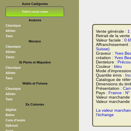
Autre Catégories
Timbres moins connus
Andorre
Bloc CNEP
L V F
Sedang
S H A E F
Grève (vignettes)
Franchise
Classique
Aérien
Vente générale :
1 
Retrait de la vente
Taxe
Valeur faciale :
0.6
Monaco
Affranchissement 
Classique
Suisse)
Aérien
Graveur :
Yves Bea
Taxes
création :
Yves Bea
Dentelure :
Précoup
St Pierre et Miquelon
Couleur :
bleu
Classique
Mode d'impression
Aérien
Quantite émis :
In
Taxe
Catalogue de réfé
Wallis et Futuna
Dimensions du tim
Présentation :
Carn
Classique
Pays :
France : N°
Aérien
Valeur marchande
Taxe
Valeur marchande t
Ex Colonies
Algérie
La valeur marchand
l'échange
Behin
Cote d'ivoire
Djibouti
Issas