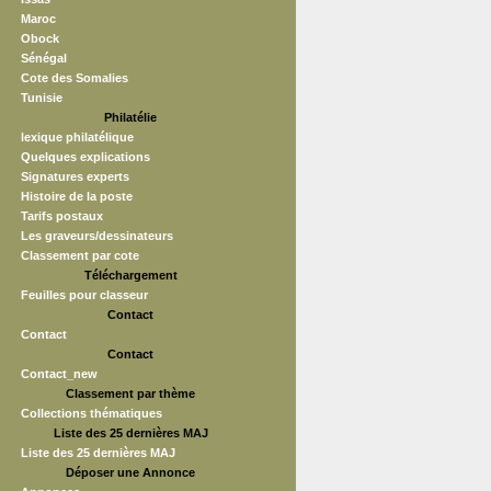
Maroc
Obock
Sénégal
Cote des Somalies
Tunisie
Philatélie
lexique philatélique
Quelques explications
Signatures experts
Histoire de la poste
Tarifs postaux
Les graveurs/dessinateurs
Classement par cote
Téléchargement
Feuilles pour classeur
Contact
Contact
Contact
Contact_new
Classement par thème
Collections thématiques
Liste des 25 dernières MAJ
Liste des 25 dernières MAJ
Déposer une Annonce