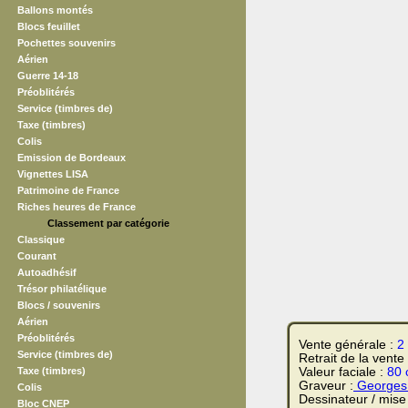
Ballons montés
Blocs feuillet
Pochettes souvenirs
Aérien
Guerre 14-18
Préoblitérés
Service (timbres de)
Taxe (timbres)
Colis
Emission de Bordeaux
Vignettes LISA
Patrimoine de France
Riches heures de France
Classement par catégorie
Classique
Courant
Autoadhésif
Trésor philatélique
Blocs / souvenirs
Aérien
Préoblitérés
Vente générale :
2
Service (timbres de)
Retrait de la vente
Taxe (timbres)
Valeur faciale :
80 
Graveur :
Georges 
Colis
Dessinateur / mise
Bloc CNEP