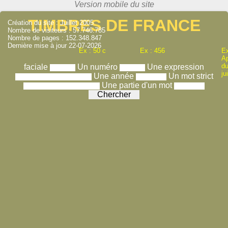
TIMBRES DE FRANCE
Création du site : Juillet 2005
Nombre de visiteurs : 57.746.785
Nombre de pages : 152.348.847
Dernière mise à jour 22-07-2026
Ex : 50 c
Ex : 456
Ex
A
du
faciale
Un numéro
Une expression
ju
Une année
Un mot strict
Une partie d'un mot