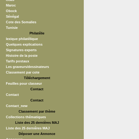
Maroc
Obock
Sénégal
Cote des Somalies
Tunisie
Philatélie
lexique philatélique
Quelques explications
Signatures experts
Histoire de la poste
Tarifs postaux
Les graveurs/dessinateurs
Classement par cote
Téléchargement
Feuilles pour classeur
Contact
Contact
Contact
Contact_new
Classement par thème
Collections thématiques
Liste des 25 dernières MAJ
Liste des 25 dernières MAJ
Déposer une Annonce