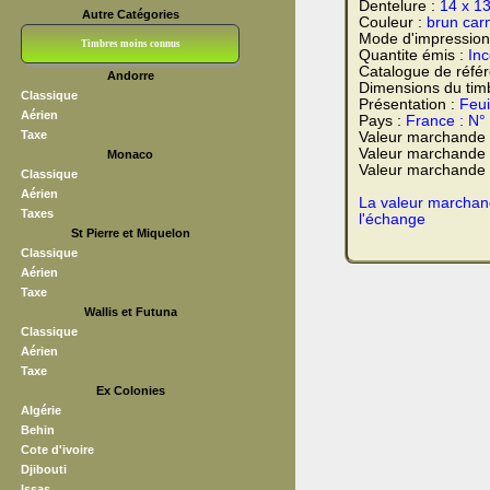
Dentelure :
14 x 1
Autre Catégories
Couleur :
brun car
Mode d'impression
Timbres moins connus
Quantite émis :
In
Catalogue de réfé
Andorre
Bloc CNEP
L V F
Sedang
S H A E F
Grève (vignettes)
Franchise
Dimensions du tim
Classique
Présentation :
Feui
Aérien
Pays :
France : N°
Taxe
Valeur marchande
Valeur marchande 
Monaco
Valeur marchande t
Classique
Aérien
La valeur marchand
Taxes
l'échange
St Pierre et Miquelon
Classique
Aérien
Taxe
Wallis et Futuna
Classique
Aérien
Taxe
Ex Colonies
Algérie
Behin
Cote d'ivoire
Djibouti
Issas