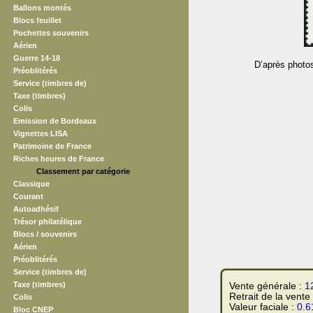
Ballons montés
Blocs feuillet
Pochettes souvenirs
Aérien
Guerre 14-18
D’après photo
Préoblitérés
Service (timbres de)
Taxe (timbres)
Colis
Emission de Bordeaux
Vignettes LISA
Patrimoine de France
Riches heures de France
Classement par catégorie
Classique
Courant
Autoadhésif
Trésor philatélique
Blocs / souvenirs
Aérien
Préoblitérés
Service (timbres de)
Taxe (timbres)
Vente générale :
1
Retrait de la vente
Colis
Valeur faciale :
0.6
Bloc CNEP