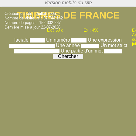
TIMBRES DE FRANCE
Création du site : Juillet 2005
Nombre de visiteurs : 57.744.142
Nombre de pages : 152.332.287
Dernière mise à jour 22-07-2026
Ex : 50 c
Ex : 456
Ex
A
du
faciale
Un numéro
Une expression
ju
Une année
Un mot strict
Une partie d'un mot