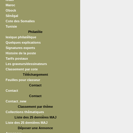
Maroc
Obock
Sénégal
Cote des Somalies
Tunisie
Philatélie
lexique philatélique
Quelques explications
Signatures experts
Histoire de la poste
Tarifs postaux
Les graveurs/dessinateurs
Classement par cote
Téléchargement
Feuilles pour classeur
Contact
Contact
Contact
Contact_new
Classement par thème
Collections thématiques
Liste des 25 dernières MAJ
Liste des 25 dernières MAJ
Déposer une Annonce