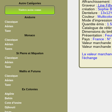
Affranchissement 
Autre Catégories
Graveur :
Line Fil
création :
Sophie B
Timbres moins connus
Dentelure :
13x12
Couleur :
Multicolo
Andorre
Bloc CNEP
L V F
Sedang
S H A E F
Grève (vignettes)
Franchise
Mode d'impression
Classique
Quantite émis :
1.
Aérien
Catalogue de réfé
Taxe
Dimensions du tim
Présentation :
Feui
Monaco
Pays :
France : N°
Classique
Valeur marchande
Aérien
Valeur marchande t
Taxes
St Pierre et Miquelon
La valeur marchand
l'échange
Classique
Aérien
Taxe
Wallis et Futuna
Classique
Aérien
Taxe
Ex Colonies
Algérie
Behin
Cote d'ivoire
Djibouti
Issas