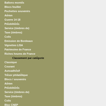
Ballons montés
Blocs feuillet
Pochettes souvenirs
Aérien
Guerre 14-18
Préoblitérés
Service (timbres de)
Taxe (timbres)
Colis
Emission de Bordeaux
Vignettes LISA
Patrimoine de France
Riches heures de France
Classement par catégorie
Classique
Courant
Autoadhésif
Trésor philatélique
Blocs / souvenirs
Aérien
Préoblitérés
Service (timbres de)
Taxe (timbres)
Colis
Bloc CNEP