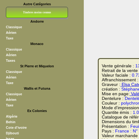
Autre Catégories
Timbres moins connus
Andorre
Bloc CNEP
L V F
Sedang
S H A E F
Grève (vignettes)
Franchise
Classique
Aérien
Taxe
Monaco
Classique
Aérien
Taxes
Vente générale :
1
St Pierre et Miquelon
Retrait de la vente
Classique
Valeur faciale :
0.7
Aérien
Affranchissement 
Taxe
Graveur :
Elsa Cate
Wallis et Futuna
création :
Stéphane
Mise en page:
Valé
Classique
Dentelure :
Dentel
Aérien
Couleur :
polychro
Taxe
Mode d'impression
Ex Colonies
Quantite émis :
1.
Algérie
Catalogue de réfé
Dimensions du tim
Behin
Présentation :
Feui
Cote d'ivoire
Pays :
France : N°
Djibouti
Valeur marchande
Issas