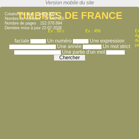
TIMBRES DE FRANCE
Création du site : Juillet 2005
Nombre de visiteurs : 57.699.616
Nombre de pages : 152.078.894
Dernière mise à jour 22-07-2026
Ex : 50 c
Ex : 456
Ex
A
du
faciale
Un numéro
Une expression
ju
Une année
Un mot strict
Une partie d'un mot