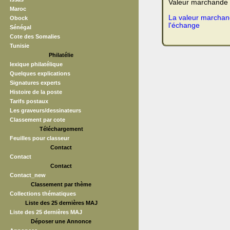
Valeur marchande t
Maroc
La valeur marchand
Obock
l'échange
Sénégal
Cote des Somalies
Tunisie
Philatélie
lexique philatélique
Quelques explications
Signatures experts
Histoire de la poste
Tarifs postaux
Les graveurs/dessinateurs
Classement par cote
Téléchargement
Feuilles pour classeur
Contact
Contact
Contact
Contact_new
Classement par thème
Collections thématiques
Liste des 25 dernières MAJ
Liste des 25 dernières MAJ
Déposer une Annonce