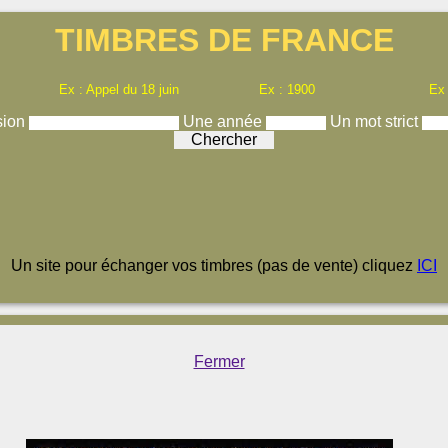
TIMBRES DE FRANCE
Ex : Appel du 18 juin
Ex : 1900
Ex
sion
Une année
Un mot strict
Un site pour échanger vos timbres (pas de vente) cliquez
ICI
Fermer