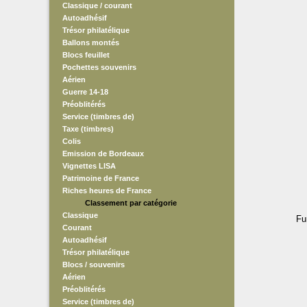
Classique / courant
Autoadhésif
Trésor philatélique
Ballons montés
Blocs feuillet
Pochettes souvenirs
Aérien
Guerre 14-18
Préoblitérés
Service (timbres de)
Taxe (timbres)
Colis
Emission de Bordeaux
Vignettes LISA
Patrimoine de France
Riches heures de France
Classement par catégorie
Classique
Fu
Courant
Autoadhésif
Trésor philatélique
Blocs / souvenirs
Aérien
Préoblitérés
Service (timbres de)