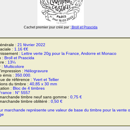
Cachet premier jour créé par :
Broll et Prascida
énérale :
21 février 2022
faciale :
1.16 €€
hissement :
Lettre verte 20g pour la France, Andorre et Monaco
n :
Broll et Prascida
re :
13¼
r :
Multicolore
'impression :
Héliogravure
e émis :
350.000.
ue de référence :
Yvert et Tellier
ons du timbre :
40,85 x 30 mm
ation :
Bloc de 4 timbres
France : N° 5557
 marchande timbre neuf sans gomme :
0,75 €
marchande timbre oblitéré :
0,50 €
ur marchande représente une valeur de base du timbre pour la vente 
ge