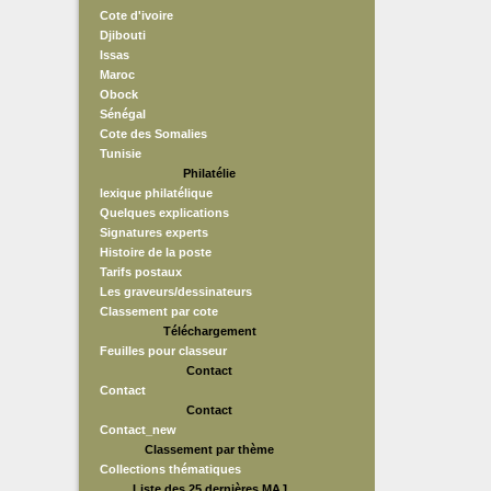
Cote d'ivoire
Djibouti
Issas
Maroc
Obock
Sénégal
Cote des Somalies
Tunisie
Philatélie
lexique philatélique
Quelques explications
Signatures experts
Histoire de la poste
Tarifs postaux
Les graveurs/dessinateurs
Classement par cote
Téléchargement
Feuilles pour classeur
Contact
Contact
Contact
Contact_new
Classement par thème
Collections thématiques
Liste des 25 dernières MAJ