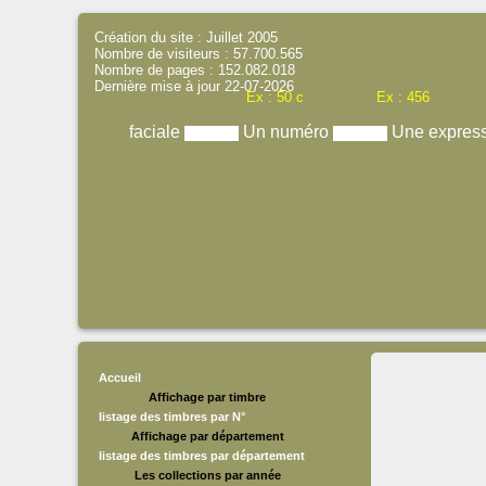
Création du site : Juillet 2005
Nombre de visiteurs : 57.700.565
Nombre de pages : 152.082.018
Dernière mise à jour 22-07-2026
Ex : 50 c
Ex : 456
faciale
Un numéro
Une expres
Accueil
Affichage par timbre
listage des timbres par N°
Affichage par département
listage des timbres par département
Les collections par année