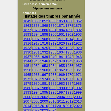
Liste des 25 dernières MAJ
Déposer une Annonce
Annonces
listage des timbres par année
1849
1850
1852
1853
1859
1860
1862
1863
1868
1869
1870
1871
1875
1876
1877
1878
1880
1881
1884
1890
1892
1893
1894
1898
1900
1901
1902
1903
1906
1907
1908
1909
1911
1914
1915
1916
1917
1918
1919
1920
1921
1922
1923
1924
1925
1926
1927
1928
1929
1930
1931
1932
1933
1934
1935
1936
1937
1938
1939
1940
1941
1942
1943
1944
1945
1946
1947
1948
1949
1950
1951
1952
1953
1954
1955
1956
1957
1958
1959
1960
1961
1962
1963
1964
1965
1966
1967
1968
1969
1970
1971
1972
1973
1974
1975
1976
1977
1978
1979
1980
1981
1982
1983
1984
1985
1986
1987
1988
1989
1990
1991
1992
1993
1994
1995
1996
1997
1998
1999
2000
2001
2002
2003
2004
2005
2006
2007
2008
2009
2010
2011
2012
2013
2014
2015
2016
2017
2018
2019
2020
2021
2022
2023
2024