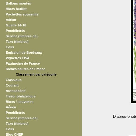
Ballons montés
Blocs feuillet
Pochettes souvenirs
Aérien
Guerre 14-18
Préoblitérés
Service (timbres de)
Taxe (timbres)
Colis
Emission de Bordeaux
Vignettes LISA
Patrimoine de France
Riches heures de France
Classement par catégorie
Classique
Courant
Autoadhésif
Trésor philatélique
Blocs / souvenirs
Aérien
Préoblitérés
D’après-phot
Service (timbres de)
Taxe (timbres)
Colis
Bloc CNEP