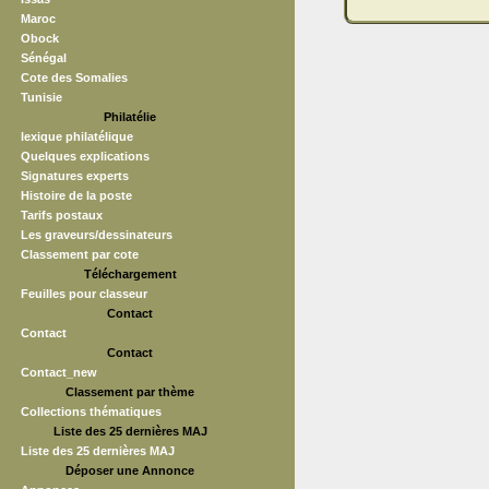
Maroc
Obock
Sénégal
Cote des Somalies
Tunisie
Philatélie
lexique philatélique
Quelques explications
Signatures experts
Histoire de la poste
Tarifs postaux
Les graveurs/dessinateurs
Classement par cote
Téléchargement
Feuilles pour classeur
Contact
Contact
Contact
Contact_new
Classement par thème
Collections thématiques
Liste des 25 dernières MAJ
Liste des 25 dernières MAJ
Déposer une Annonce