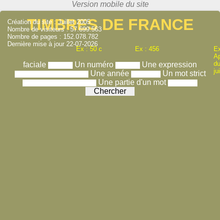
TIMBRES DE FRANCE
Création du site : Juillet 2005
Nombre de visiteurs : 57.699.563
Nombre de pages : 152.078.782
Dernière mise à jour 22-07-2026
Ex : 50 c
Ex : 456
Ex
A
du
faciale
Un numéro
Une expression
ju
Une année
Un mot strict
Une partie d'un mot