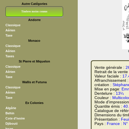
Autre Catégories
Timbres moins connus
Andorre
Bloc CNEP
L V F
Sedang
S H A E F
Grève (vignettes)
Franchise
Classique
Aérien
Taxe
Monaco
Classique
Aérien
Taxes
St Pierre et Miquelon
Classique
Vente générale :
2
Retrait de la vente
Aérien
Valeur faciale :
17.
Taxe
Affranchissement 
Wallis et Futuna
création :
Stéphane
Classique
Mise en page:
Emm
Aérien
Dentelure :
13¼
Couleur :
Multicolo
Taxe
Mode d'impression
Ex Colonies
Quantite émis :
40
Algérie
Catalogue de réfé
Behin
Dimensions du tim
Cote d'ivoire
Présentation :
Feui
Pays :
France : N°
Djibouti
Issas