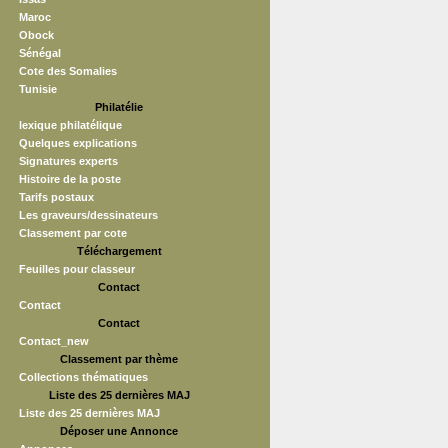
Maroc
Obock
Sénégal
Cote des Somalies
Tunisie
Philatélie
lexique philatélique
Quelques explications
Signatures experts
Histoire de la poste
Tarifs postaux
Les graveurs/dessinateurs
Classement par cote
Téléchargement
Feuilles pour classeur
Contact
Contact
Contact
Contact_new
Classement par thème
Collections thématiques
Liste des 25 dernières MAJ
Liste des 25 dernières MAJ
Déposer une Annonce