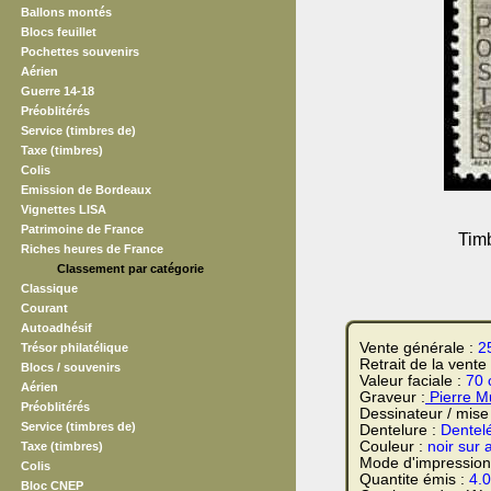
Ballons montés
Blocs feuillet
Pochettes souvenirs
Aérien
Guerre 14-18
Préoblitérés
Service (timbres de)
Taxe (timbres)
Colis
Emission de Bordeaux
Vignettes LISA
Patrimoine de France
Timb
Riches heures de France
Classement par catégorie
Classique
Courant
Autoadhésif
Vente générale :
2
Trésor philatélique
Retrait de la vente
Blocs / souvenirs
Valeur faciale :
70 
Aérien
Graveur :
Pierre M
Préoblitérés
Dessinateur / mise
Service (timbres de)
Dentelure :
Dentel
Couleur :
noir sur 
Taxe (timbres)
Mode d'impression
Colis
Quantite émis :
4.
Bloc CNEP