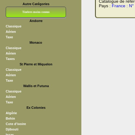
Catalogue de réfé
Autre Catégories
Pays :
France : N°
Timbres moins connus
Andorre
Bloc CNEP
L V F
Sedang
S H A E F
Grève (vignettes)
Franchise
Classique
Aérien
Taxe
Monaco
Classique
Aérien
Taxes
St Pierre et Miquelon
Classique
Aérien
Taxe
Wallis et Futuna
Classique
Aérien
Taxe
Ex Colonies
Algérie
Behin
Cote d'ivoire
Djibouti
Issas