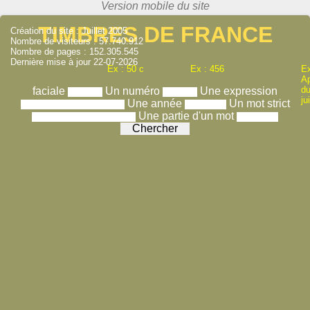
TIMBRES DE FRANCE
Création du site : Juillet 2005
Nombre de visiteurs : 57.740.912
Nombre de pages : 152.305.545
Dernière mise à jour 22-07-2026
Ex : 50 c
Ex : 456
Ex
A
du
faciale
Un numéro
Une expression
ju
Une année
Un mot strict
Une partie d'un mot