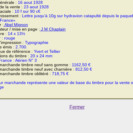
énérale :
16 aout 1928
 de la vente :
23 aout 1928
faciale :
10 f sur 90 c€
hissement :
Lettre jusqu’à 10g sur hydravion catapulté depuis le paque
 France»
 :
Abel Mignon
teur / mise en page :
J M Chaplain
re :
14 x 13½
r :
rouge
'impression :
Typographie
e émis :
2.700.
ue de référence :
Yvert et Tellier
ons du timbre :
20 x 24 mm
France : Aérien N° 3
 marchande timbre neuf sans gomme :
1162,50 €
marchande timbre neuf avec charnière :
812,50 €
marchande timbre oblitéré :
718,75 €
ur marchande représente une valeur de base du timbre pour la vente 
ge
Fermer