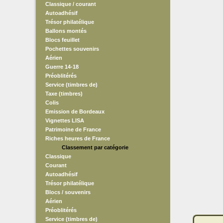
Classique / courant
Autoadhésif
Trésor philatélique
Ballons montés
Blocs feuillet
Pochettes souvenirs
Aérien
Guerre 14-18
Préoblitérés
Service (timbres de)
Taxe (timbres)
Colis
Emission de Bordeaux
Vignettes LISA
Patrimoine de France
Riches heures de France
Classement par catégorie
Classique
Courant
Autoadhésif
Trésor philatélique
Blocs / souvenirs
Aérien
Préoblitérés
Service (timbres de)