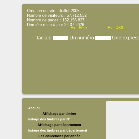
Création du site : Juillet 2005
Nombre de visiteurs : 57.712.532
Nombre de pages : 152.156.837
Dernière mise à jour 22-07-2026
Ex : 50 c
Ex : 456
faciale
Un numéro
Une expres
Accueil
Affichage par timbre
listage des timbres par N°
Affichage par département
listage des timbres par département
Les collections par année