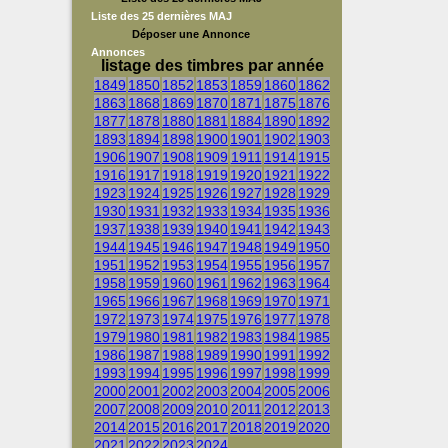
Liste des 25 dernières MAJ
Déposer une Annonce
Annonces
listage des timbres par année
1849
1850
1852
1853
1859
1860
1862
1863
1868
1869
1870
1871
1875
1876
1877
1878
1880
1881
1884
1890
1892
1893
1894
1898
1900
1901
1902
1903
1906
1907
1908
1909
1911
1914
1915
1916
1917
1918
1919
1920
1921
1922
1923
1924
1925
1926
1927
1928
1929
1930
1931
1932
1933
1934
1935
1936
1937
1938
1939
1940
1941
1942
1943
1944
1945
1946
1947
1948
1949
1950
1951
1952
1953
1954
1955
1956
1957
1958
1959
1960
1961
1962
1963
1964
1965
1966
1967
1968
1969
1970
1971
1972
1973
1974
1975
1976
1977
1978
1979
1980
1981
1982
1983
1984
1985
1986
1987
1988
1989
1990
1991
1992
1993
1994
1995
1996
1997
1998
1999
2000
2001
2002
2003
2004
2005
2006
2007
2008
2009
2010
2011
2012
2013
2014
2015
2016
2017
2018
2019
2020
2021
2022
2023
2024