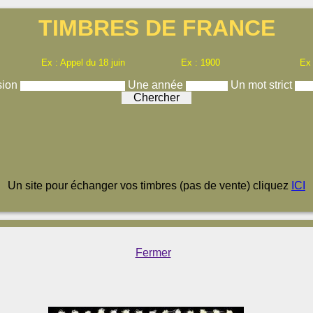
TIMBRES DE FRANCE
Ex : Appel du 18 juin
Ex : 1900
Ex
sion
Une année
Un mot strict
Un site pour échanger vos timbres (pas de vente) cliquez
ICI
Fermer