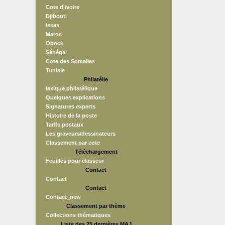
Cote d'ivoire
Djibouti
Issas
Maroc
Obock
Sénégal
Cote des Somalies
Tunisie
Philatélie
lexique philatélique
Quelques explications
Signatures experts
Histoire de la poste
Tarifs postaux
Les graveurs/dessinateurs
Classement par cote
Téléchargement
Feuilles pour classeur
Contact
Contact
Contact
Contact_new
Classement par thème
Collections thématiques
Liste des 25 dernières MAJ