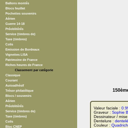
Ballons montés
Blocs feuillet
Pochettes souvenirs
Aérien
Guerre 14-18
Préoblitérés
Service (timbres de)
Taxe (timbres)
Colis
Emission de Bordeaux
Vignettes LISA
Patrimoine de France
Riches heures de France
Classement par catégorie
Classique
Courant
Autoadhésif
150ème 
Trésor philatélique
Blocs / souvenirs
Aérien
Préoblitérés
Valeur faciale :
0.9
Service (timbres de)
Graveur :
Sophie B
Taxe (timbres)
Dessinateur / mise
Dentelure :
dentel
Colis
Couleur :
Quadrich
Bloc CNEP