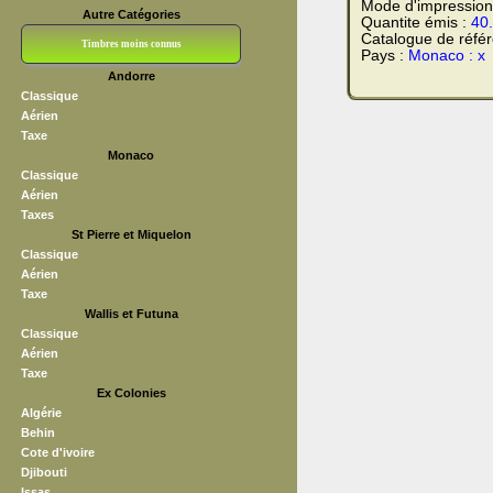
Mode d'impression
Autre Catégories
Quantite émis :
40
Catalogue de réfé
Timbres moins connus
Pays :
Monaco : x
Andorre
Bloc CNEP
L V F
Sedang
S H A E F
Grève (vignettes)
Franchise
Classique
Aérien
Taxe
Monaco
Classique
Aérien
Taxes
St Pierre et Miquelon
Classique
Aérien
Taxe
Wallis et Futuna
Classique
Aérien
Taxe
Ex Colonies
Algérie
Behin
Cote d'ivoire
Djibouti
Issas