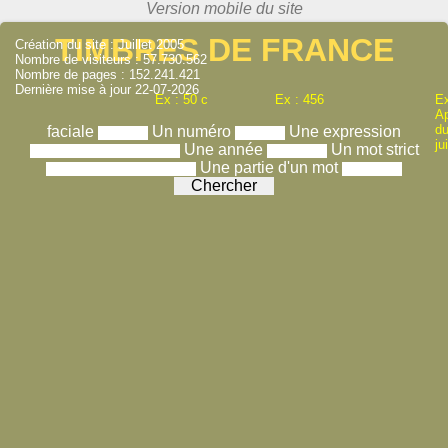
TIMBRES DE FRANCE
Création du site : Juillet 2005
Nombre de visiteurs : 57.730.562
Nombre de pages : 152.241.421
Dernière mise à jour 22-07-2026
Ex : 50 c
Ex : 456
Ex
A
du
faciale
Un numéro
Une expression
ju
Une année
Un mot strict
Une partie d'un mot