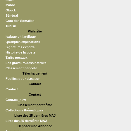
Maroc
Obock
Sénégal
Cote des Somalies
Tunisie
Philatélie
lexique philatélique
Quelques explications
Signatures experts
Histoire de la poste
Tarifs postaux
Les graveurs/dessinateurs
Classement par cote
Téléchargement
Feuilles pour classeur
Contact
Contact
Contact
Contact_new
Classement par thème
Collections thématiques
Liste des 25 dernières MAJ
Liste des 25 dernières MAJ
Déposer une Annonce