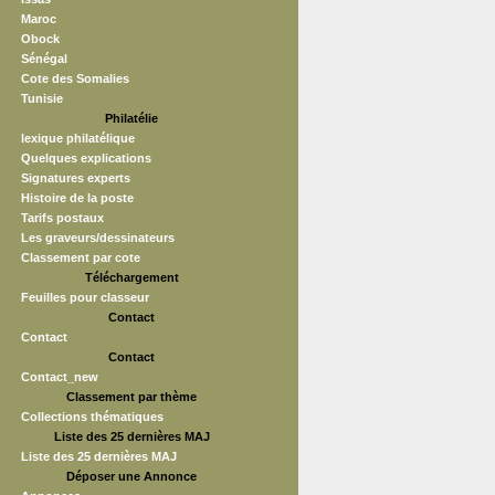
Maroc
Obock
Sénégal
Cote des Somalies
Tunisie
Philatélie
lexique philatélique
Quelques explications
Signatures experts
Histoire de la poste
Tarifs postaux
Les graveurs/dessinateurs
Classement par cote
Téléchargement
Feuilles pour classeur
Contact
Contact
Contact
Contact_new
Classement par thème
Collections thématiques
Liste des 25 dernières MAJ
Liste des 25 dernières MAJ
Déposer une Annonce