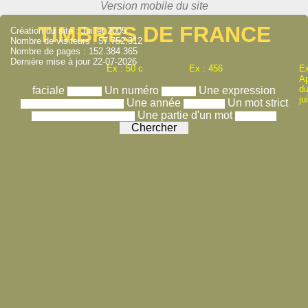
TIMBRES DE FRANCE
Création du site : Juillet 2005
Nombre de visiteurs : 57.752.312
Nombre de pages : 152.384.365
Dernière mise à jour 22-07-2026
Ex : 50 c
Ex : 456
Ex
A
du
faciale
Un numéro
Une expression
ju
Une année
Un mot strict
Une partie d'un mot