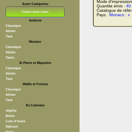
Mode d'impression
Autre Catégories
Quantite émis :
40
Catalogue de réfé
Timbres moins connus
Pays :
Monaco : x
Andorre
Bloc CNEP
L V F
Sedang
S H A E F
Grève (vignettes)
Franchise
Classique
Aérien
Taxe
Monaco
Classique
Aérien
Taxes
St Pierre et Miquelon
Classique
Aérien
Taxe
Wallis et Futuna
Classique
Aérien
Taxe
Ex Colonies
Algérie
Behin
Cote d'ivoire
Djibouti
Issas