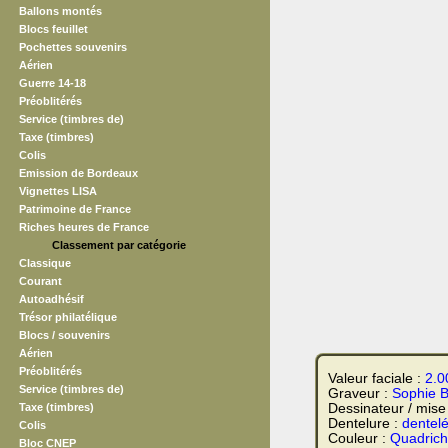
Ballons montés
Blocs feuillet
Pochettes souvenirs
Aérien
Guerre 14-18
Préoblitérés
Service (timbres de)
Taxe (timbres)
Colis
Emission de Bordeaux
Vignettes LISA
Patrimoine de France
Riches heures de France
Classement par catégorie
Classique
Courant
Autoadhésif
Trésor philatélique
Blocs / souvenirs
Aérien
Préoblitérés
Valeur faciale :
2.0
Service (timbres de)
Graveur :
Sophie B
Taxe (timbres)
Dessinateur / mise
Dentelure :
dentel
Colis
Couleur :
Quadrich
Bloc CNEP