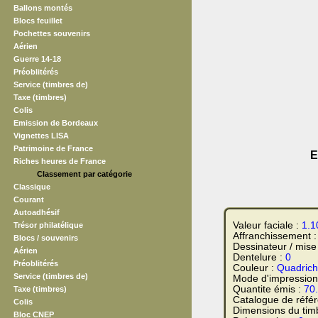
Ballons montés
Blocs feuillet
Pochettes souvenirs
Aérien
Guerre 14-18
Préoblitérés
Service (timbres de)
Taxe (timbres)
Colis
Emission de Bordeaux
Vignettes LISA
Patrimoine de France
E
Riches heures de France
Classement par catégorie
Classique
Courant
Autoadhésif
Valeur faciale :
1.1
Trésor philatélique
Affranchissement 
Blocs / souvenirs
Dessinateur / mise
Aérien
Dentelure :
0
Préoblitérés
Couleur :
Quadrich
Service (timbres de)
Mode d'impression
Quantite émis :
70
Taxe (timbres)
Catalogue de réfé
Colis
Dimensions du tim
Bloc CNEP