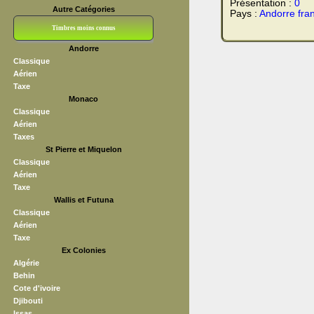
Présentation :
0
Autre Catégories
Pays :
Andorre fran
Timbres moins connus
Andorre
Bloc CNEP
L V F
Sedang
S H A E F
Grève (vignettes)
Franchise
Classique
Aérien
Taxe
Monaco
Classique
Aérien
Taxes
St Pierre et Miquelon
Classique
Aérien
Taxe
Wallis et Futuna
Classique
Aérien
Taxe
Ex Colonies
Algérie
Behin
Cote d'ivoire
Djibouti
Issas