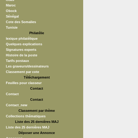
Maroc
Obock
Sénégal
Cote des Somalies
Tunisie
Philatélie
lexique philatélique
Quelques explications
Signatures experts
Histoire de la poste
Tarifs postaux
Les graveurs/dessinateurs
Classement par cote
Téléchargement
Feuilles pour classeur
Contact
Contact
Contact
Contact_new
Classement par thème
Collections thématiques
Liste des 25 dernières MAJ
Liste des 25 dernières MAJ
Déposer une Annonce