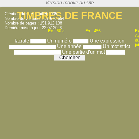
TIMBRES DE FRANCE
Création du site : Juillet 2005
Nombre de visiteurs : 57.676.654
Nombre de pages : 151.912.138
Dernière mise à jour 22-07-2026
Ex : 50 c
Ex : 456
Ex
A
du
faciale
Un numéro
Une expression
ju
Une année
Un mot strict
Une partie d'un mot