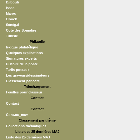
Djibouti
Issas
Maroc
Obock
Sénégal
Cote des Somalies
Tunisie
Philatélie
lexique philatélique
Quelques explications
Signatures experts
Histoire de la poste
Tarifs postaux
Les graveurs/dessinateurs
Classement par cote
Téléchargement
Feuilles pour classeur
Contact
Contact
Contact
Contact_new
Classement par thème
Collections thématiques
Liste des 25 dernières MAJ
Liste des 25 dernières MAJ