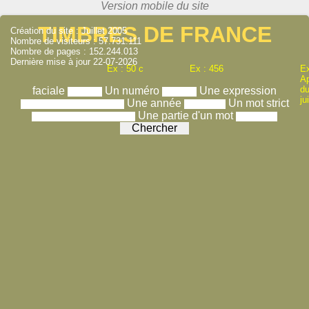
TIMBRES DE FRANCE
Création du site : Juillet 2005
Nombre de visiteurs : 57.731.111
Nombre de pages : 152.244.013
Dernière mise à jour 22-07-2026
Ex : 50 c
Ex : 456
Ex
A
du
faciale
Un numéro
Une expression
ju
Une année
Un mot strict
Une partie d'un mot