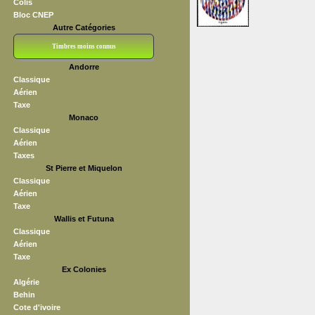
Colis
Bloc CNEP
Autre Catégories
Timbres moins connus
Andorre
Bloc CNEP
L V F
Sedang
S H A E F
Grève (vignettes)
Franchise
Classique
Aérien
Taxe
Monaco
Classique
Aérien
Taxes
St Pierre et Miquelon
Classique
Aérien
Taxe
Wallis et Futuna
Classique
Aérien
Taxe
Ex Colonies
Algérie
Behin
Cote d'ivoire