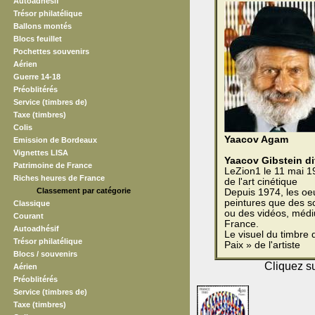
Autoadhésif
Trésor philatélique
Ballons montés
Blocs feuillet
Pochettes souvenirs
Aérien
Guerre 14-18
Préoblitérés
Service (timbres de)
Taxe (timbres)
Colis
Yaacov Agam
Emission de Bordeaux
Vignettes LISA
Yaacov Gibstein d
Patrimoine de France
LeZion1 le 11 mai 19
Riches heures de France
de l'art cinétique
Classement par catégorie
Depuis 1974, les oe
peintures que des s
Classique
ou des vidéos, médiu
Courant
France.
Autoadhésif
Le visuel du timbre
Trésor philatélique
Paix » de l'artiste
Blocs / souvenirs
Cliquez su
Aérien
Préoblitérés
Service (timbres de)
Taxe (timbres)