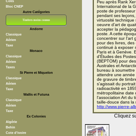
Colis
Peu après Rank Xerox
International de la 
Bloc CNEP
poste de professeur 
Autre Catégories
pendant ses leçons, 
virtuosité technique
Timbres moins connus
oeuvre d'art de quait
Andorre
accepter la pédagogi
Bloc CNEP
L V F
Sedang
S H A E F
Grève (vignettes)
Franchise
poste. A cette époq
Classique
concentrer sur l'art 
Aérien
pour des livres, des 
Taxe
continué à exposer s
Monaco
Paris et à Genève. 
Classique
d'Études des Postes
(BEPTOM) pour dessi
Aérien
Australes et Antarcti
Taxes
bureau à soumettre u
St Pierre et Miquelon
attendre une année 
Classique
de gravure de timbres
Aérien
s'agissait du portrai
radioactivité en 185
Taxe
métropolitaine date 
Wallis et Futuna
l'association Art du
Classique
taille-douce dans la
Aérien
http://www.pierre-al
Taxe
Cliquez su
Ex Colonies
Algérie
Behin
Cote d'ivoire