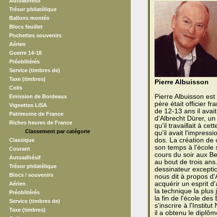
Autoadhésif
Trésor philatélique
Ballons montés
Blocs feuillet
Pochettes souvenirs
Aérien
Guerre 14-18
Préoblitérés
Service (timbres de)
Taxe (timbres)
Pierre Albuisson
Colis
Pierre Albuisson es
Emission de Bordeaux
père était officier fr
Vignettes LISA
de 12-13 ans il avait
Patrimoine de France
d'Albrecht Dürer, u
Riches heures de France
qu'il travaillait à c
Classement par catégorie
qu'il avait l'impress
dos. La création de 
Classique
son temps à l'ècole s
Courant
cours du soir aux B
Autoadhésif
au bout de trois ans
Trésor philatélique
dessinateur exceptio
Blocs / souvenirs
nous dit à propos d'
acquérir un esprit d'a
Aérien
la technique la plus 
Préoblitérés
la fin de l'école de
Service (timbres de)
s'inscrire à l'Instit
Taxe (timbres)
il a obtenu le diplôm