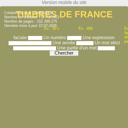
TIMBRES DE FRANCE
Création du site : Juillet 2005
Nombre de visiteurs : 57.738.853
Nombre de pages : 152.289.275
Dernière mise à jour 22-07-2026
Ex : 50 c
Ex : 456
Ex
A
du
faciale
Un numéro
Une expression
ju
Une année
Un mot strict
Une partie d'un mot