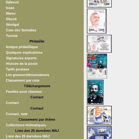
Djibouti
Issas
Maroc
Obock
Sénégal
Cote des Somalies
Tunisie
Philatélie
lexique philatélique
Quelques explications
Signatures experts
Histoire de la poste
Tarifs postaux
Les graveurs/dessinateurs
Classement par cote
Téléchargement
Feuilles pour classeur
Contact
Contact
Contact
Contact_new
Classement par thème
Collections thématiques
Liste des 25 dernières MAJ
Liste des 25 dernières MAJ