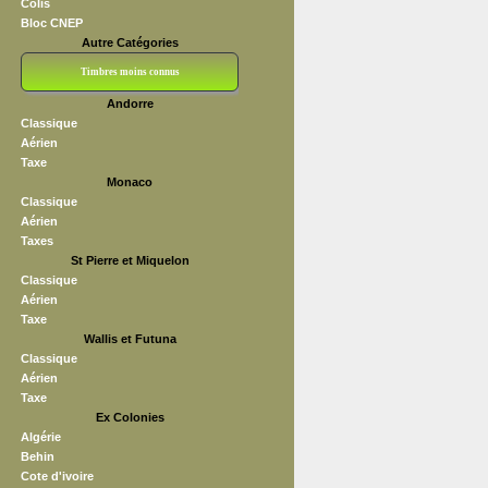
Colis
Bloc CNEP
Autre Catégories
Timbres moins connus
Andorre
Bloc CNEP
L V F
Sedang
S H A E F
Grève (vignettes)
Franchise
Classique
Aérien
Taxe
Monaco
Classique
Aérien
Taxes
St Pierre et Miquelon
Classique
Aérien
Taxe
Wallis et Futuna
Classique
Aérien
Taxe
Ex Colonies
Algérie
Behin
Cote d'ivoire