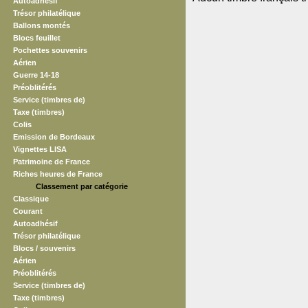
Autoadhésif
Trésor philatélique
Ballons montés
Blocs feuillet
Pochettes souvenirs
Aérien
Guerre 14-18
Préoblitérés
Service (timbres de)
Taxe (timbres)
Colis
Emission de Bordeaux
Vignettes LISA
Patrimoine de France
Riches heures de France
Classement par catégorie
Classique
Courant
Autoadhésif
Trésor philatélique
Blocs / souvenirs
Aérien
Préoblitérés
Service (timbres de)
Taxe (timbres)