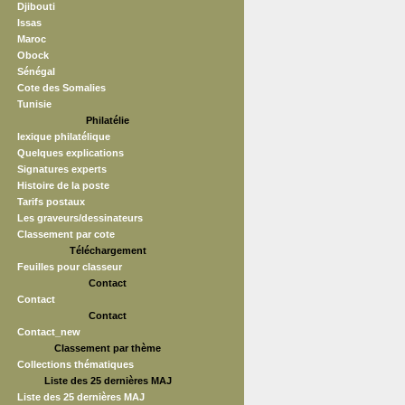
Djibouti
Issas
Maroc
Obock
Sénégal
Cote des Somalies
Tunisie
Philatélie
lexique philatélique
Quelques explications
Signatures experts
Histoire de la poste
Tarifs postaux
Les graveurs/dessinateurs
Classement par cote
Téléchargement
Feuilles pour classeur
Contact
Contact
Contact
Contact_new
Classement par thème
Collections thématiques
Liste des 25 dernières MAJ
Liste des 25 dernières MAJ