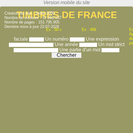
TIMBRES DE FRANCE
Création du site : Juillet 2005
Nombre de visiteurs : 57.656.637
Nombre de pages : 151.795.905
Dernière mise à jour 22-07-2026
Ex : 50 c
Ex : 456
Ex
A
du
faciale
Un numéro
Une expression
ju
Une année
Un mot strict
Une partie d'un mot