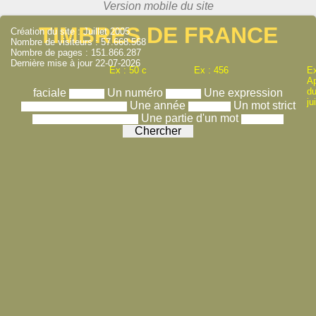
TIMBRES DE FRANCE
Création du site : Juillet 2005
Nombre de visiteurs : 57.668.568
Nombre de pages : 151.866.287
Dernière mise à jour 22-07-2026
Ex : 50 c
Ex : 456
Ex
A
du
faciale
Un numéro
Une expression
ju
Une année
Un mot strict
Une partie d'un mot