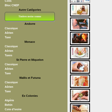
Colis
Bloc CNEP
Autre Catégories
Timbres moins connus
Andorre
Bloc CNEP
L V F
Sedang
S H A E F
Grève (vignettes)
Franchise
Classique
Aérien
Taxe
Monaco
Classique
Aérien
Taxes
St Pierre et Miquelon
Classique
Aérien
Taxe
Wallis et Futuna
Classique
Aérien
Taxe
Ex Colonies
Algérie
Behin
Cote d'ivoire