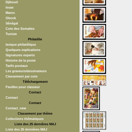
Djibouti
Issas
Maroc
Obock
Sénégal
Cote des Somalies
Tunisie
Philatélie
lexique philatélique
Quelques explications
Signatures experts
Histoire de la poste
Tarifs postaux
Les graveurs/dessinateurs
Classement par cote
Téléchargement
Feuilles pour classeur
Contact
Contact
Contact
Contact_new
Classement par thème
Collections thématiques
Liste des 25 dernières MAJ
Liste des 25 dernières MAJ