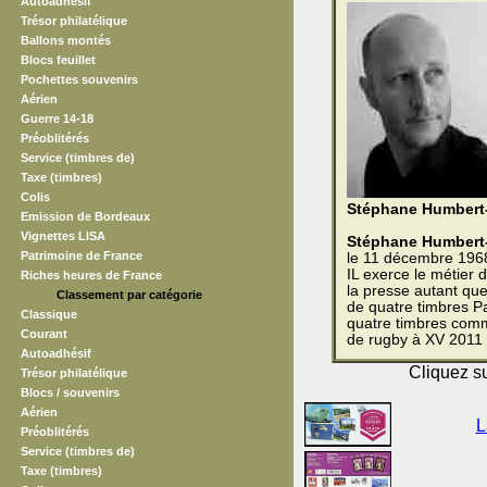
Autoadhésif
Trésor philatélique
Ballons montés
Blocs feuillet
Pochettes souvenirs
Aérien
Guerre 14-18
Préoblitérés
Service (timbres de)
Taxe (timbres)
Colis
Stéphane Humbert
Emission de Bordeaux
Vignettes LISA
Stéphane Humbert
Patrimoine de France
le 11 décembre 196
IL exerce le métier d
Riches heures de France
la presse autant que
Classement par catégorie
de quatre timbres Pa
Classique
quatre timbres com
Courant
de rugby à XV 2011
Autoadhésif
Cliquez su
Trésor philatélique
Blocs / souvenirs
Aérien
L
Préoblitérés
Service (timbres de)
Taxe (timbres)