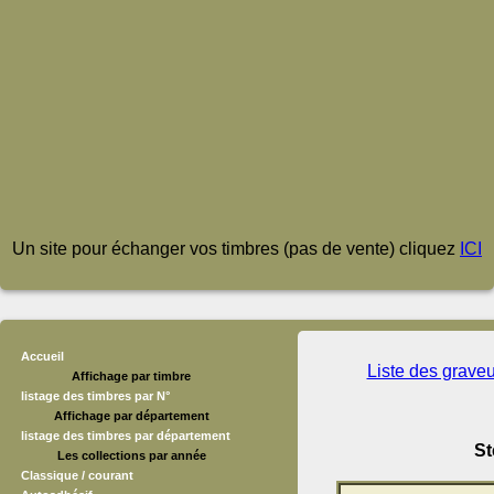
Un site pour échanger vos timbres (pas de vente) cliquez
ICI
Accueil
Liste des grave
Affichage par timbre
listage des timbres par N°
Affichage par département
listage des timbres par département
St
Les collections par année
Classique / courant