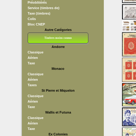
Préoblitérés
Service (timbres de)
Taxe (timbres)
Colis
Bloc CNEP
Autre Catégories
Timbres moins connus
Andorre
Bloc CNEP
L V F
Sedang
S H A E F
Grève (vignettes)
Franchise
Classique
Aérien
Taxe
Monaco
Classique
Aérien
Taxes
St Pierre et Miquelon
Classique
Aérien
Taxe
Wallis et Futuna
Classique
Aérien
Taxe
Ex Colonies