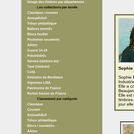
listage des timbres par département
Les collections par année
Classique / courant
Autoadhésif
Trésor philatélique
Ballons montés
Blocs feuillet
Pochettes souvenirs
Aérien
Guerre 14-18
Préoblitérés
Service (timbres de)
Taxe (timbres)
Sophie
Colis
Sophie B
Emission de Bordeaux
Industr
Vignettes LISA
Elle a 
Patrimoine de France
Beaujar
Riches heures de France
Elle est
Classement par catégorie
timbres-
jour ell
Classique
Courant
Autoadhésif
Trésor philatélique
Blocs / souvenirs
Aérien