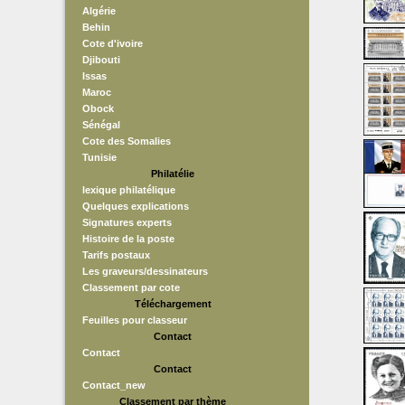
Algérie
Behin
Cote d'ivoire
Djibouti
Issas
Maroc
Obock
Sénégal
Cote des Somalies
Tunisie
Philatélie
lexique philatélique
Quelques explications
Signatures experts
Histoire de la poste
Tarifs postaux
Les graveurs/dessinateurs
Classement par cote
Téléchargement
Feuilles pour classeur
Contact
Contact
Contact
Contact_new
Classement par thème