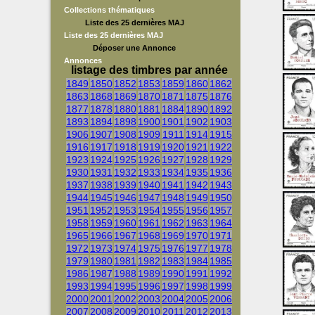
Collections thématiques
Liste des 25 dernières MAJ
Liste des 25 dernières MAJ
Déposer une Annonce
Annonces
listage des timbres par année
1849
1850
1852
1853
1859
1860
1862
1863
1868
1869
1870
1871
1875
1876
1877
1878
1880
1881
1884
1890
1892
1893
1894
1898
1900
1901
1902
1903
1906
1907
1908
1909
1911
1914
1915
1916
1917
1918
1919
1920
1921
1922
1923
1924
1925
1926
1927
1928
1929
1930
1931
1932
1933
1934
1935
1936
1937
1938
1939
1940
1941
1942
1943
1944
1945
1946
1947
1948
1949
1950
1951
1952
1953
1954
1955
1956
1957
1958
1959
1960
1961
1962
1963
1964
1965
1966
1967
1968
1969
1970
1971
1972
1973
1974
1975
1976
1977
1978
1979
1980
1981
1982
1983
1984
1985
1986
1987
1988
1989
1990
1991
1992
1993
1994
1995
1996
1997
1998
1999
2000
2001
2002
2003
2004
2005
2006
2007
2008
2009
2010
2011
2012
2013