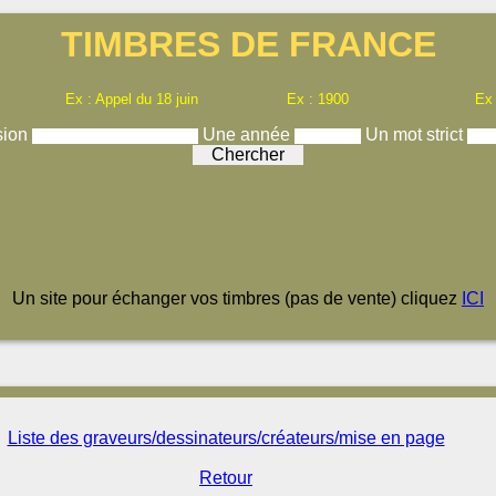
TIMBRES DE FRANCE
Ex : Appel du 18 juin
Ex : 1900
Ex
sion
Une année
Un mot strict
Un site pour échanger vos timbres (pas de vente) cliquez
ICI
Liste des graveurs/dessinateurs/créateurs/mise en page
Retour