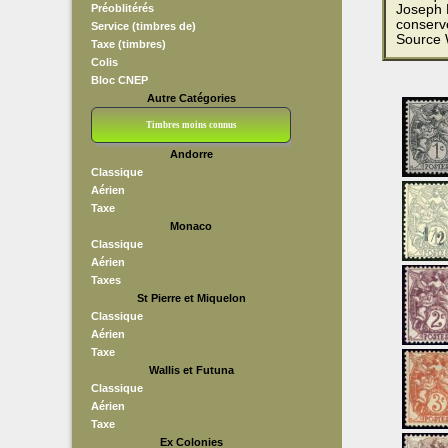
Préoblitérés
Joseph B
conserv
Service (timbres de)
Source 
Taxe (timbres)
Colis
Bloc CNEP
Autre Catégories
Timbres moins connus
Andorre
Bloc CNEP
L V F
Sedang
S H A E F
Grève (vignettes)
Franchise
Classique
Aérien
Taxe
Monaco
Classique
Aérien
Taxes
St Pierre et Miquelon
Classique
Aérien
Taxe
Wallis et Futuna
Classique
Aérien
Taxe
Ex Colonies