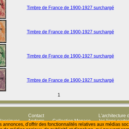
Timbre de France de 1900-1927 surchargé
Timbre de France de 1900-1927 surchargé
Timbre de France de 1900-1927 surchargé
Timbre de France de 1900-1927 surchargé
1
Contact
L'architecture 
classiques
Andorre
Collection Monaco
les liens parte
 annonces, d'offrir des fonctionnalités relatives aux médias so
raveurs
Lexique
liens par nu