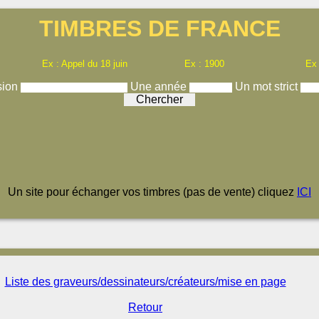
TIMBRES DE FRANCE
Ex : Appel du 18 juin
Ex : 1900
Ex
sion
Une année
Un mot strict
Un site pour échanger vos timbres (pas de vente) cliquez
ICI
Liste des graveurs/dessinateurs/créateurs/mise en page
Retour