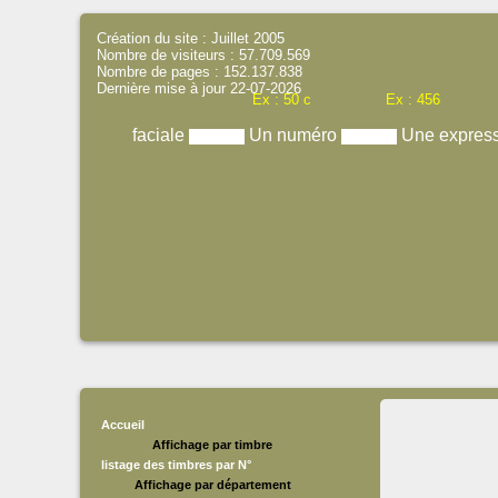
Création du site : Juillet 2005
Nombre de visiteurs : 57.709.569
Nombre de pages : 152.137.838
Dernière mise à jour 22-07-2026
Ex : 50 c
Ex : 456
faciale
Un numéro
Une expres
Accueil
Affichage par timbre
listage des timbres par N°
Affichage par département