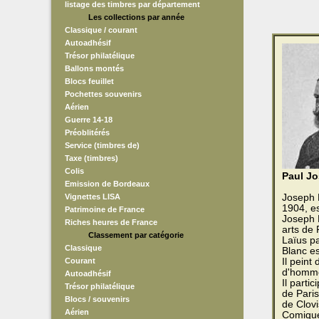
listage des timbres par département
Les collections par année
Classique / courant
Autoadhésif
Trésor philatélique
Ballons montés
Blocs feuillet
Pochettes souvenirs
Aérien
Guerre 14-18
Préoblitérés
Service (timbres de)
Taxe (timbres)
Colis
Paul J
Emission de Bordeaux
Vignettes LISA
Joseph B
1904, es
Patrimoine de France
Joseph B
Riches heures de France
arts de 
Classement par catégorie
Laïus pa
Classique
Blanc e
Courant
Il peint
d'homme
Autoadhésif
Il parti
Trésor philatélique
de Paris
Blocs / souvenirs
de Clovi
Aérien
Comique 