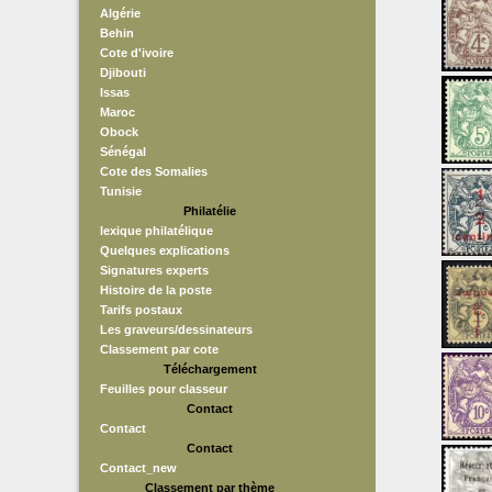
Algérie
Behin
Cote d'ivoire
Djibouti
Issas
Maroc
Obock
Sénégal
Cote des Somalies
Tunisie
Philatélie
lexique philatélique
Quelques explications
Signatures experts
Histoire de la poste
Tarifs postaux
Les graveurs/dessinateurs
Classement par cote
Téléchargement
Feuilles pour classeur
Contact
Contact
Contact
Contact_new
Classement par thème