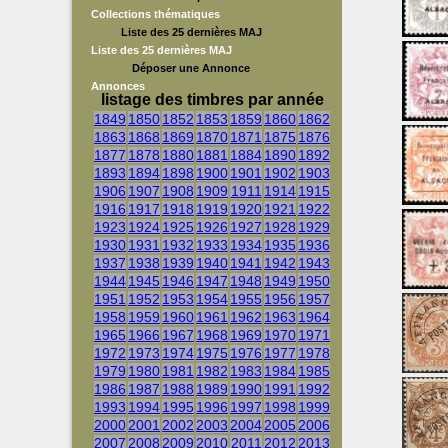
Collections thématiques
Liste des 25 dernières MAJ
Liste des 25 dernières MAJ
Déposer une Annonce
Annonces
listage des timbres par année
1849
1850
1852
1853
1859
1860
1862
1863
1868
1869
1870
1871
1875
1876
1877
1878
1880
1881
1884
1890
1892
1893
1894
1898
1900
1901
1902
1903
1906
1907
1908
1909
1911
1914
1915
1916
1917
1918
1919
1920
1921
1922
1923
1924
1925
1926
1927
1928
1929
1930
1931
1932
1933
1934
1935
1936
1937
1938
1939
1940
1941
1942
1943
1944
1945
1946
1947
1948
1949
1950
1951
1952
1953
1954
1955
1956
1957
1958
1959
1960
1961
1962
1963
1964
1965
1966
1967
1968
1969
1970
1971
1972
1973
1974
1975
1976
1977
1978
1979
1980
1981
1982
1983
1984
1985
1986
1987
1988
1989
1990
1991
1992
1993
1994
1995
1996
1997
1998
1999
2000
2001
2002
2003
2004
2005
2006
2007
2008
2009
2010
2011
2012
2013