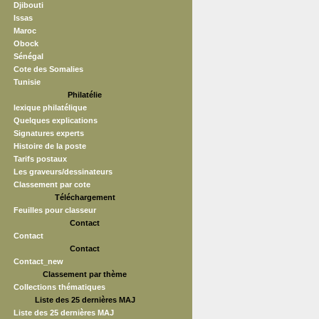
Djibouti
Issas
Maroc
Obock
Sénégal
Cote des Somalies
Tunisie
Philatélie
lexique philatélique
Quelques explications
Signatures experts
Histoire de la poste
Tarifs postaux
Les graveurs/dessinateurs
Classement par cote
Téléchargement
Feuilles pour classeur
Contact
Contact
Contact
Contact_new
Classement par thème
Collections thématiques
Liste des 25 dernières MAJ
Liste des 25 dernières MAJ