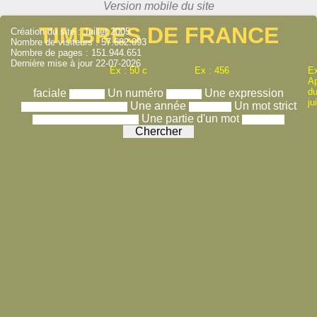
TIMBRES DE FRANCE
Création du site : Juillet 2005
Nombre de visiteurs : 57.682.093
Nombre de pages : 151.944.651
Dernière mise à jour 22-07-2026
Ex : 50 c
Ex : 456
Ex
A
du
faciale
Un numéro
Une expression
ju
Une année
Un mot strict
Une partie d'un mot