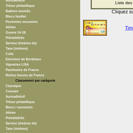
Autoadhésif
Liste des
Trésor philatélique
Ballons montés
Cliquez su
Blocs feuillet
Pochettes souvenirs
Aérien
Tim
Guerre 14-18
Préoblitérés
Service (timbres de)
Taxe (timbres)
Colis
Emission de Bordeaux
Vignettes LISA
Patrimoine de France
Riches heures de France
Classement par catégorie
Classique
Courant
Autoadhésif
Trésor philatélique
Blocs / souvenirs
Aérien
Préoblitérés
Service (timbres de)
Taxe (timbres)