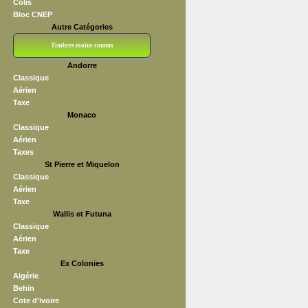
Colis
Bloc CNEP
Autre Catégories
Timbres moins connus
Andorre
Bloc CNEP
L V F
Sedang
S H A E F
Grève (vignettes)
Franchise
Classique
Aérien
Taxe
Monaco
Classique
Aérien
Taxes
St Pierre et Miquelon
Classique
Aérien
Taxe
Wallis et Futuna
Classique
Aérien
Taxe
Ex Colonies
Algérie
Behin
Cote d'ivoire