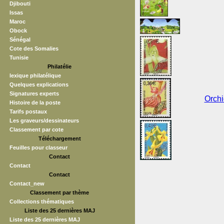
Djibouti
Issas
Maroc
Obock
Sénégal
Cote des Somalies
Tunisie
Philatélie
lexique philatélique
Quelques explications
Signatures experts
Orchi
Histoire de la poste
Tarifs postaux
Les graveurs/dessinateurs
Classement par cote
Téléchargement
Feuilles pour classeur
Contact
Contact
Contact
Contact_new
Classement par thème
Collections thématiques
Liste des 25 dernières MAJ
Liste des 25 dernières MAJ