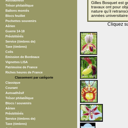
Autoadhésif
Gilles Bosquet est g
Trésor philatélique
travaux ont pour obj
Ballons montés
nature qu’il retransc
années universitaire
Blocs feuillet
Pochettes souvenirs
Cliquez su
Aérien
Guerre 14-18
Préoblitérés
Service (timbres de)
Taxe (timbres)
Colis
Emission de Bordeaux
Vignettes LISA
Patrimoine de France
Riches heures de France
Classement par catégorie
Classique
Courant
Autoadhésif
Trésor philatélique
Blocs / souvenirs
Aérien
Préoblitérés
Service (timbres de)
Taxe (timbres)