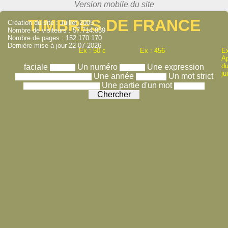
TIMBRES DE FRANCE
Création du site : Juillet 2005
Nombre de visiteurs : 57.714.839
Nombre de pages : 152.170.170
Dernière mise à jour 22-07-2026
Ex : 50 c
Ex : 456
Ex
A
du
faciale
Un numéro
Une expression
ju
Une année
Un mot strict
Une partie d'un mot