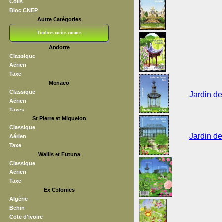
Colis
Bloc CNEP
Autre Catégories
Timbres moins connus
Andorre
Bloc CNEP
L V F
Sedang
S H A E F
Grève (vignettes)
Franchise
Classique
Aérien
Taxe
Monaco
Classique
Jardin de
Aérien
Taxes
St Pierre et Miquelon
Classique
Jardin de
Aérien
Taxe
Wallis et Futuna
Classique
Aérien
Taxe
Ex Colonies
Algérie
Behin
Cote d'ivoire