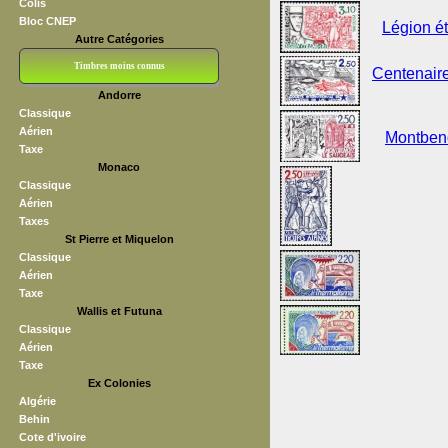
Colis
Bloc CNEP
Légion é
Autre Catégories
Timbres moins connus
Centenaire
Andorre
Bloc CNEP
L V F
Sedang
S H A E F
Grève (vignettes)
Franchise
Classique
Aérien
Montbeno
Taxe
Monaco
Classique
Aérien
Taxes
St Pierre et Miquelon
Classique
Aérien
Taxe
Wallis et Futuna
Classique
Aérien
Taxe
Ex Colonies
Algérie
Behin
Cote d'ivoire