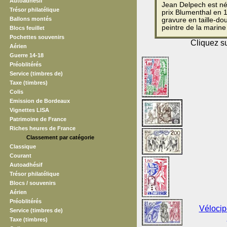
Autoadhésif
Jean Delpech est né 
Trésor philatélique
prix Blumenthal en 
Ballons montés
gravure en taille-dou
peintre de la marine
Blocs feuillet
Pochettes souvenirs
Cliquez su
Aérien
Guerre 14-18
Préoblitérés
Service (timbres de)
Taxe (timbres)
Colis
Emission de Bordeaux
Vignettes LISA
Patrimoine de France
Riches heures de France
Classement par catégorie
Classique
Courant
Autoadhésif
Trésor philatélique
Blocs / souvenirs
Aérien
Préoblitérés
Vélocip
Service (timbres de)
Taxe (timbres)