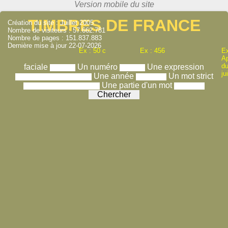
TIMBRES DE FRANCE
Création du site : Juillet 2005
Nombre de visiteurs : 57.662.781
Nombre de pages : 151.837.883
Dernière mise à jour 22-07-2026
Ex : 50 c
Ex : 456
Ex
A
du
faciale
Un numéro
Une expression
ju
Une année
Un mot strict
Une partie d'un mot