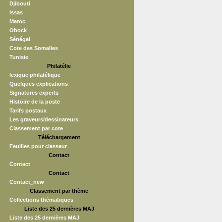
Djibouti
Issas
Maroc
Obock
Sénégal
Cote des Somalies
Tunisie
Philatélie
lexique philatélique
Quelques explications
Signatures experts
Histoire de la poste
Tarifs postaux
Les graveurs/dessinateurs
Classement par cote
Téléchargement
Feuilles pour classeur
Contact
Contact
Contact
Contact_new
Classement par thème
Collections thématiques
Liste des 25 dernières MAJ
Liste des 25 dernières MAJ