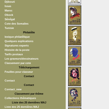
Djibouti
Issas
Maroc
Obock
Sénégal
Cote des Somalies
Tunisie
Philatélie
lexique philatélique
Quelques explications
Signatures experts
Histoire de la poste
Tarifs postaux
Les graveurs/dessinateurs
Classement par cote
Téléchargement
Feuilles pour classeur
Contact
Contact
Contact
Contact_new
Classement par thème
Collections thématiques
Liste des 25 dernières MAJ
Liste des 25 dernières MAJ