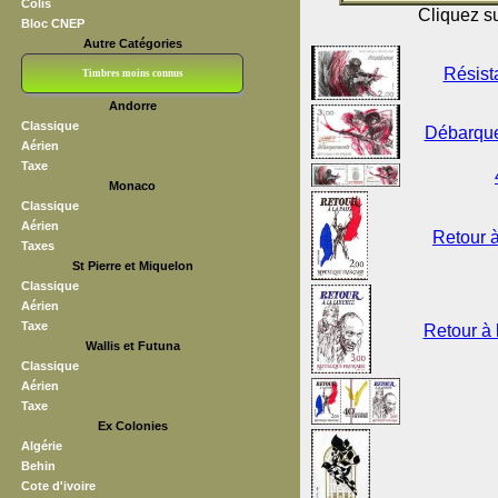
Colis
Cliquez su
Bloc CNEP
Autre Catégories
Résist
Timbres moins connus
Andorre
Bloc CNEP
L V F
Sedang
S H A E F
Grève (vignettes)
Franchise
Classique
Débarque
Aérien
Taxe
Monaco
Classique
Aérien
Retour à
Taxes
St Pierre et Miquelon
Classique
Aérien
Taxe
Retour à 
Wallis et Futuna
Classique
Aérien
Taxe
Ex Colonies
Algérie
Behin
Cote d'ivoire