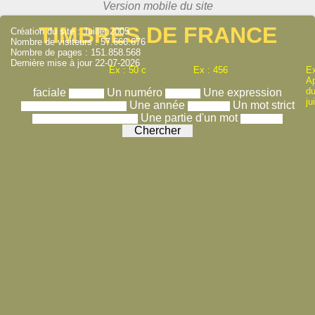
TIMBRES DE FRANCE
Création du site : Juillet 2005
Nombre de visiteurs : 57.666.676
Nombre de pages : 151.858.568
Dernière mise à jour 22-07-2026
Ex : 50 c
Ex : 456
Ex
A
du
faciale
Un numéro
Une expression
ju
Une année
Un mot strict
Une partie d'un mot