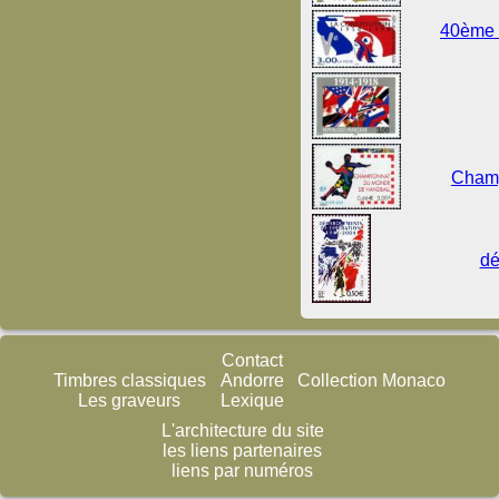
40ème a
Champ
dé
Contact
Timbres classiques
Andorre
Collection Monaco
Les graveurs
Lexique
L'architecture du site
les liens partenaires
liens par numéros