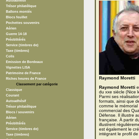
Autoadhésif
Trésor philatélique
Ballons montés
Blocs feuillet
Pochettes souvenirs
Aérien
Guerre 14-18
Préoblitérés
Service (timbres de)
Taxe (timbres)
Colis
Emission de Bordeaux
Vignettes LISA
Patrimoine de France
Raymond Moretti
Riches heures de France
Classement par catégorie
Raymond Moretti
e
Classique
du xxe siècle (Nice le
Courant
Parmi ses réalisatio
Autoadhésif
formats, ainsi que d
comme le mémorial R
Trésor philatélique
commercial des Quat
Blocs / souvenirs
Défense. Il illustre 
Aérien
française. À partir
Préoblitérés
illustrent régulièrem
Service (timbres de)
est également le cré
intégrant le profil 
Taxe (timbres)