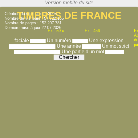
TIMBRES DE FRANCE
Création du site : Juillet 2005
Nombre de visiteurs : 57.722.165
Nombre de pages : 152.207.781
Dernière mise à jour 22-07-2026
Ex : 50 c
Ex : 456
Ex
A
du
faciale
Un numéro
Une expression
ju
Une année
Un mot strict
Une partie d'un mot