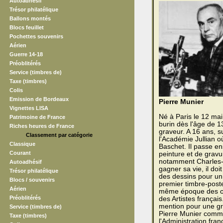
Autoadhésif
Trésor philatélique
Ballons montés
Blocs feuillet
Pochettes souvenirs
Aérien
Guerre 14-18
Préoblitérés
Service (timbres de)
Taxe (timbres)
Colis
Emission de Bordeaux
Pierre Munier
Vignettes LISA
Né à Paris le 12 ma
Patrimoine de France
burin dès l'âge de 1
Riches heures de France
graveur. A 16 ans, su
Classement par catégorie
l'Académie Jullian 
Classique
Baschet. Il passe en
Courant
peinture et de gravu
notamment Charles-P
Autoadhésif
gagner sa vie, il doit
Trésor philatélique
des dessins pour un 
Blocs / souvenirs
premier timbre-poste 
Aérien
même époque des cro
Préoblitérés
des Artistes frança
mention pour une gr
Service (timbres de)
Pierre Munier comm
Taxe (timbres)
l'Administration fra