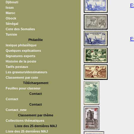
Djibouti
E
Issas
Maroc
Obock
Sénégal
Cote des Somalies
Tunisie
E
Philatélie
lexique philatélique
Quelques explications
Signatures experts
Histoire de la poste
Tarifs postaux
Les graveurs/dessinateurs
Classement par cote
Téléchargement
Feuilles pour classeur
Contact
Contact
Contact
Contact_new
Classement par thème
Collections thématiques
Liste des 25 dernières MAJ
Liste des 25 dernières MAJ