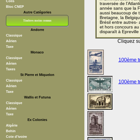
Colis
traversée de l'Atlan
Bloc CNEP
année sans que la Fr
Autre Catégories
aussi beaucoup de t
Bretagne, la Belgique,
Timbres moins connus
Brésil entre autres- 
et hors concours au 
Andorre
disparaît à Eprevill
Bloc CNEP
L V F
Sedang
S H A E F
Grève (vignettes)
Franchise
Classique
Cliquez su
Aérien
Taxe
Monaco
Classique
100ème tr
Aérien
Taxes
St Pierre et Miquelon
Classique
100ème tr
Aérien
Taxe
Wallis et Futuna
Classique
Aérien
Taxe
Ex Colonies
Algérie
Behin
Cote d'ivoire