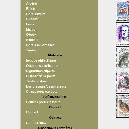
Algérie
Behin
Cote d'ivoire
Djibouti
Issas
Maroc
Obock
Sénégal
Cote des Somalies
Tunisie
Philatélie
lexique philatélique
Quelques explications
Signatures experts
Histoire de la poste
Tarifs postaux
Les graveurs/dessinateurs
Classement par cote
Téléchargement
Feuilles pour classeur
Contact
Contact
Contact
Contact_new
Classement par thème