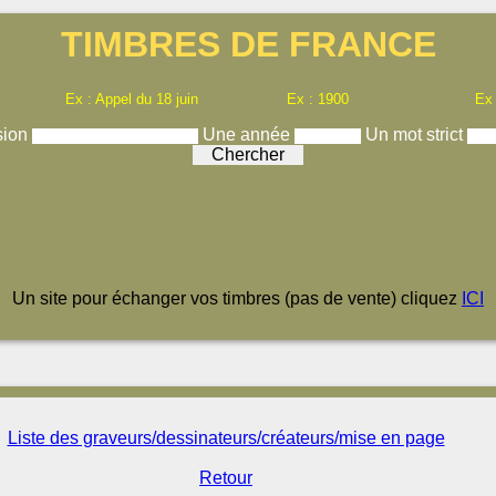
TIMBRES DE FRANCE
Ex : Appel du 18 juin
Ex : 1900
Ex
sion
Une année
Un mot strict
Un site pour échanger vos timbres (pas de vente) cliquez
ICI
Liste des graveurs/dessinateurs/créateurs/mise en page
Retour