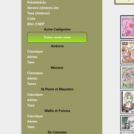
Préoblitérés
Service (timbres de)
Taxe (timbres)
Colis
Bloc CNEP
Autre Catégories
Timbres moins connus
Andorre
Bloc CNEP
L V F
Sedang
S H A E F
Grève (vignettes)
Franchise
Classique
Aérien
Taxe
Monaco
Classique
Aérien
Taxes
St Pierre et Miquelon
Classique
Aérien
Taxe
Wallis et Futuna
Classique
Aérien
Taxe
Ex Colonies