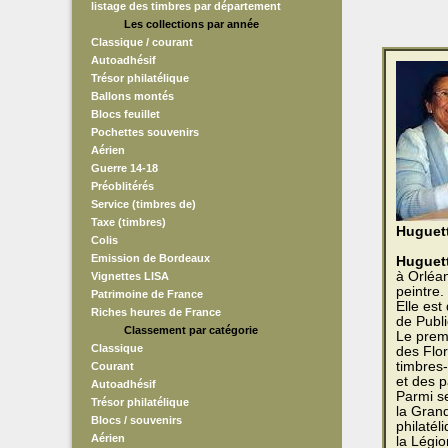
listage des timbres par département
Les collections par année
Classique / courant
Autoadhésif
Trésor philatélique
Ballons montés
Blocs feuillet
Pochettes souvenirs
Aérien
Guerre 14-18
Préoblitérés
Service (timbres de)
Taxe (timbres)
Huguet
Colis
Emission de Bordeaux
Huguet
à Orléan
Vignettes LISA
peintre.
Patrimoine de France
Elle est
Riches heures de France
de Publi
Classement par catégorie
Le premi
Classique
des Flor
timbres-
Courant
et des p
Autoadhésif
Parmi se
Trésor philatélique
la Grand
Blocs / souvenirs
philatél
Aérien
la Légio