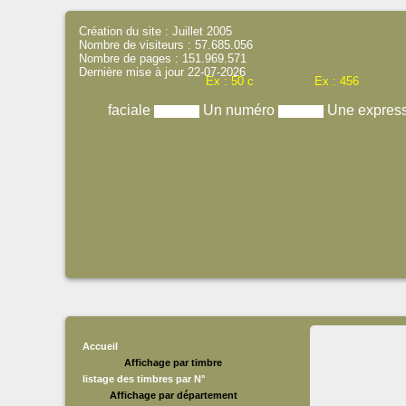
Création du site : Juillet 2005
Nombre de visiteurs : 57.685.056
Nombre de pages : 151.969.571
Dernière mise à jour 22-07-2026
Ex : 50 c
Ex : 456
faciale
Un numéro
Une expres
Accueil
Affichage par timbre
listage des timbres par N°
Affichage par département