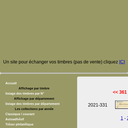
Un site pour échanger vos timbres (pas de vente) cliquez
ICI
Accueil
Affichage par timbre
<< 361
listage des timbres par N°
Affichage par département
listage des timbres par département
2021-331
Les collections par année
Classique / courant
1
-
Autoadhésif
Trésor philatélique