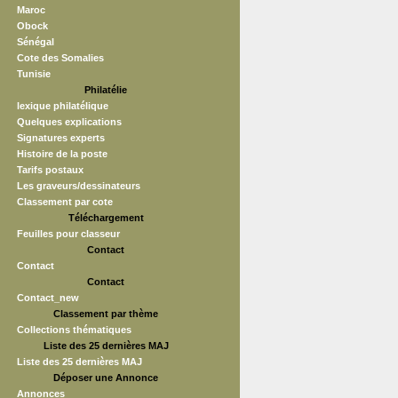
Maroc
Obock
Sénégal
Cote des Somalies
Tunisie
Philatélie
lexique philatélique
Quelques explications
Signatures experts
Histoire de la poste
Tarifs postaux
Les graveurs/dessinateurs
Classement par cote
Téléchargement
Feuilles pour classeur
Contact
Contact
Contact
Contact_new
Classement par thème
Collections thématiques
Liste des 25 dernières MAJ
Liste des 25 dernières MAJ
Déposer une Annonce
Annonces