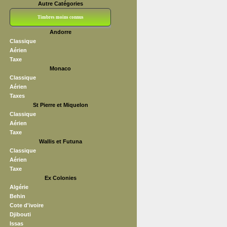
Autre Catégories
Timbres moins connus
Andorre
Bloc CNEP
L V F
Sedang
S H A E F
Grève (vignettes)
Franchise
Classique
Aérien
Taxe
Monaco
Classique
Aérien
Taxes
St Pierre et Miquelon
Classique
Aérien
Taxe
Wallis et Futuna
Classique
Aérien
Taxe
Ex Colonies
Algérie
Behin
Cote d'ivoire
Djibouti
Issas