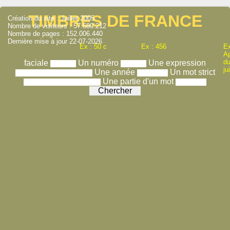
TIMBRES DE FRANCE
Création du site : Juillet 2005
Nombre de visiteurs : 57.689.212
Nombre de pages : 152.006.440
Dernière mise à jour 22-07-2026
Ex : 50 c
Ex : 456
Ex
A
du
faciale
Un numéro
Une expression
ju
Une année
Un mot strict
Une partie d'un mot