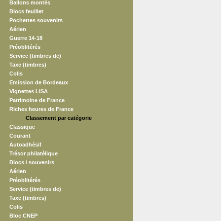
Ballons montés
Blocs feuillet
Pochettes souvenirs
Aérien
Guerre 14-18
Préoblitérés
Service (timbres de)
Taxe (timbres)
Colis
Emission de Bordeaux
Vignettes LISA
Patrimoine de France
Riches heures de France
Classement par catégorie
Classique
Courant
Autoadhésif
Trésor philatélique
Blocs / souvenirs
Aérien
Préoblitérés
Service (timbres de)
Taxe (timbres)
Colis
Bloc CNEP