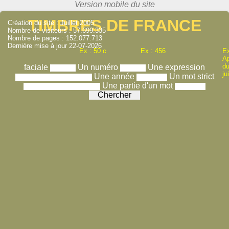
TIMBRES DE FRANCE
Création du site : Juillet 2005
Nombre de visiteurs : 57.699.335
Nombre de pages : 152.077.713
Dernière mise à jour 22-07-2026
Ex : 50 c
Ex : 456
Ex
A
du
faciale
Un numéro
Une expression
ju
Une année
Un mot strict
Une partie d'un mot