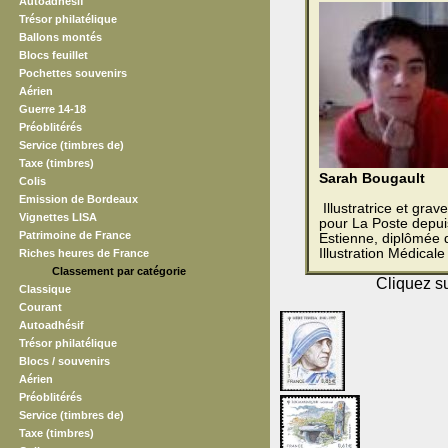
Autoadhésif
Trésor philatélique
Ballons montés
Blocs feuillet
Pochettes souvenirs
Aérien
Guerre 14-18
Préoblitérés
Service (timbres de)
Taxe (timbres)
Sarah Bougault
Colis
Emission de Bordeaux
Illustratrice et grav
Vignettes LISA
pour La Poste depui
Patrimoine de France
Estienne, diplômée 
Illustration Médicale
Riches heures de France
Classement par catégorie
Cliquez su
Classique
Courant
Autoadhésif
Trésor philatélique
Blocs / souvenirs
Aérien
Préoblitérés
Service (timbres de)
Taxe (timbres)