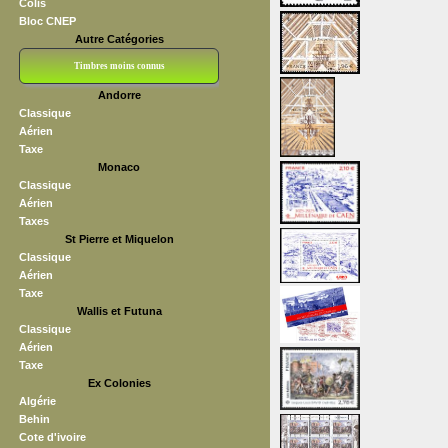
Colis
Bloc CNEP
Autre Catégories
Timbres moins connus
Andorre
Bloc CNEP
L V F
Sedang
S H A E F
Grève (vignettes)
Franchise
Classique
Aérien
Taxe
Monaco
Classique
Aérien
Taxes
St Pierre et Miquelon
Classique
Aérien
Taxe
Wallis et Futuna
Classique
Aérien
Taxe
Ex Colonies
Algérie
Behin
Cote d'ivoire