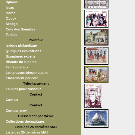
Djibouti
Issas
Maroc
Obock
Sénégal
Cote des Somalies
Tunisie
Philatélie
lexique philatélique
Quelques explications
Signatures experts
Histoire de la poste
Tarifs postaux
Les graveurs/dessinateurs
Classement par cote
Téléchargement
Feuilles pour classeur
Contact
Contact
Contact
Contact_new
Classement par thème
Collections thématiques
Liste des 25 dernières MAJ
Liste des 25 dernières MAJ